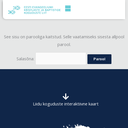
Skip
to
content
See sisu on parooliga kaitstud. Selle vaatamiseks sisesta allpool
parool.
Salasõna:
Liidu koguduste interaktiivne kaart