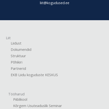
liit@kogudused.ee
Liit
Liidust
Dokumendid
Struktuur
Põhikiri
Partnerid
EKB Liidu koguduste KESKUS
Tööharud
Piiblikool
Kõrgem Usuteaduslik Seminar