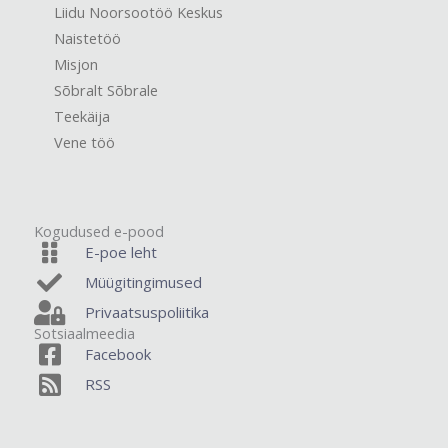
Liidu Noorsootöö Keskus
Naistetöö
Misjon
Sõbralt Sõbrale
Teekäija
Vene töö
Kogudused e-pood
E-poe leht
Müügitingimused
Privaatsuspoliitika
Sotsiaalmeedia
Facebook
RSS