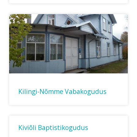
Kilingi-Nõmme Vabakogudus
Kiviõli Baptistikogudus