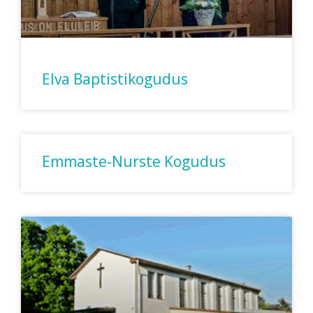
Elva Baptistikogudus
Emmaste-Nurste Kogudus