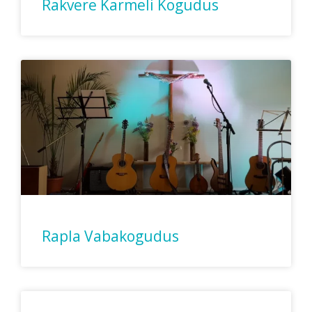
Rakvere Karmeli Kogudus
Rapla Vabakogudus