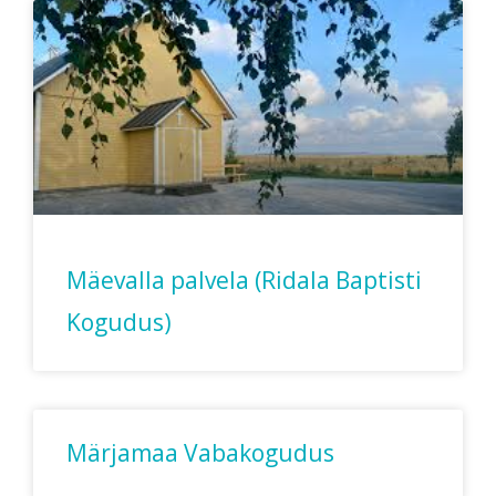
Mäevalla palvela (Ridala Baptisti
Kogudus)
Märjamaa Vabakogudus