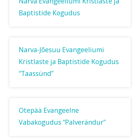
Narva Evangeeliumi Kristlaste ja
Baptistide Kogudus
Narva-Jõesuu Evangeeliumi
Kristlaste ja Baptistide Kogudus
“Taassünd”
Otepää Evangeelne
Vabakogudus “Palverändur”