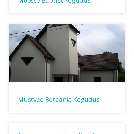
Mooste Baptistikogudus
Mustvee Betaania Kogudus