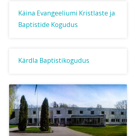
Käina Evangeeliumi Kristlaste ja
Baptistide Kogudus
Kärdla Baptistikogudus