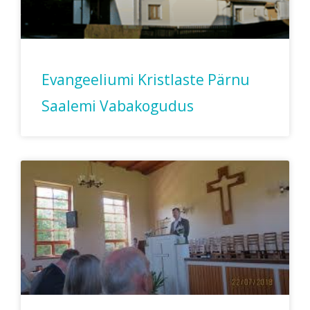
Evangeeliumi Kristlaste Pärnu
Saalemi Vabakogudus