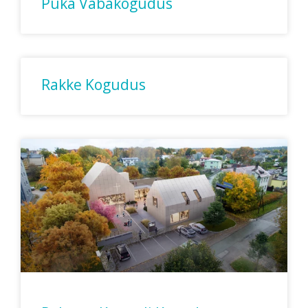
Puka Vabakogudus
Rakke Kogudus