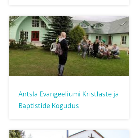
Antsla Evangeeliumi Kristlaste ja
Baptistide Kogudus