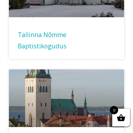
Tallinna Nõmme
Baptistikogudus
0