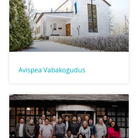
Avispea Vabakogudus