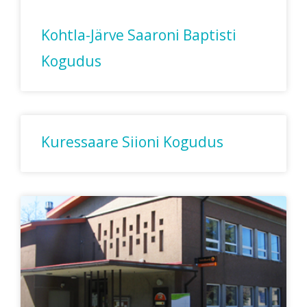
Kohtla-Järve Saaroni Baptisti
Kogudus
Kuressaare Siioni Kogudus