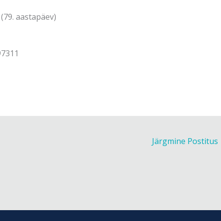
(79. aastapäev)
97311
Järgmine Postitus