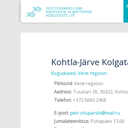
Skip
to
content
Kohtla-Järve Kolga
Kogudused
,
Vene regioon
Piirkond
: Vene regioon
Aadress
: Tuuslari 20, 30322, Kohtl
Telefon
: +372 5660 2456
E-post
:
petr.shuparski@mail.ru
Jumalateenistus
: Pühapäev 13.00