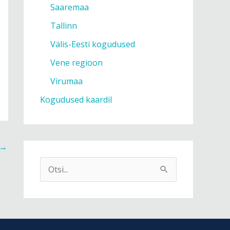
Saaremaa
Tallinn
Välis-Eesti kogudused
Vene regioon
Virumaa
Kogudused kaardil
→
S
e
a
r