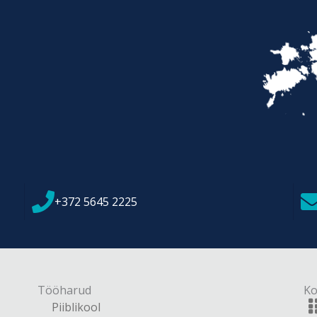
+372 5645 2225
Tööharud
Ko
Piiblikool