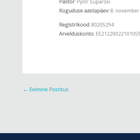
Pastor
:
Pjotr Šuparski
Koguduse aastapäev:
8. november 
Registrikood
: 80205294
Arvelduskonto
: EE2122002210105
←
Eelmine Postitus