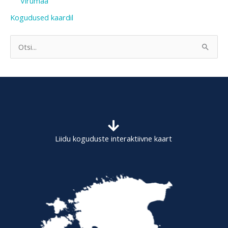
Virumaa
Kogudused kaardil
S
e
a
r
c
h
f
Liidu koguduste interaktiivne kaart
o
r
: