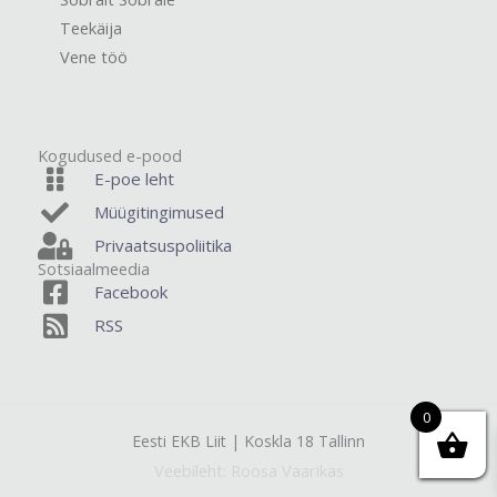
Teekäija
Vene töö
Kogudused e-pood
E-poe leht
Müügitingimused
Privaatsuspoliitika
Sotsiaalmeedia
Facebook
RSS
0
Eesti EKB Liit | Koskla 18 Tallinn
Veebileht: Roosa Vaarikas