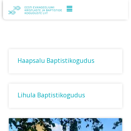
Skip
to
content
Haapsalu Baptistikogudus
Lihula Baptistikogudus