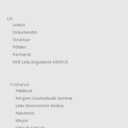
Liit
Liidust
Dokumendid
Struktuur
Põhikiri
Partnerid
EKB Liidu koguduste KESKUS
Tööharud
Piiblikool
Kõrgem Usuteaduslik Seminar
Liidu Noorsootöö Keskus
Naistetöö
Misjon
Sõbralt Sõbrale