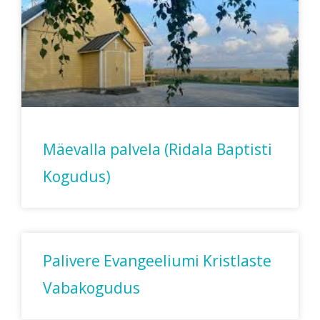
Mäevalla palvela (Ridala Baptisti
Kogudus)
Palivere Evangeeliumi Kristlaste
Vabakogudus