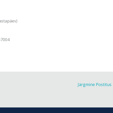
aastapäev)
67004
Järgmine Postitus