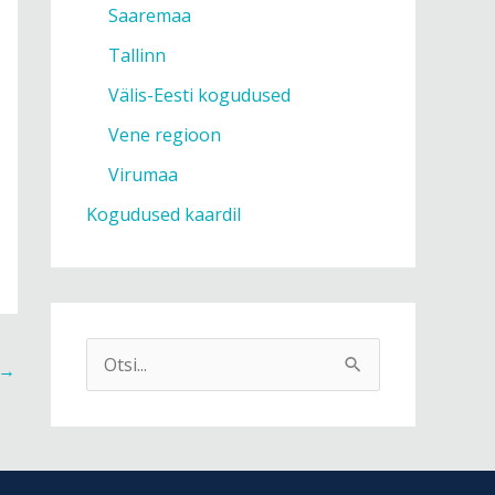
Saaremaa
Tallinn
Välis-Eesti kogudused
Vene regioon
Virumaa
Kogudused kaardil
S
→
e
a
r