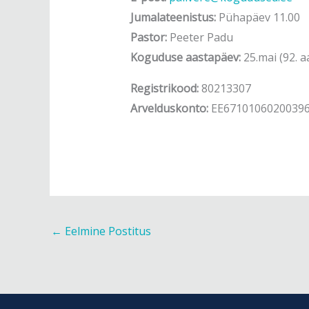
Jumalateenistus:
Pühapäev 11.00
Pastor:
Peeter Padu
Koguduse aastapäev:
25.mai (92. 
Registrikood:
80213307
Arvelduskonto:
EE6710106020039
←
Eelmine Postitus