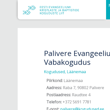
Skip
to
content
Palivere Evangeeliu
Vabakogudus
Kogudused
,
Läänemaa
Piirkond:
Läänemaa
Aadress:
Raba 7, 
Postiaadress:
Raudtee 4
Telefon:
+372 5691 7781
E-post:
palivere@kogudused.ee