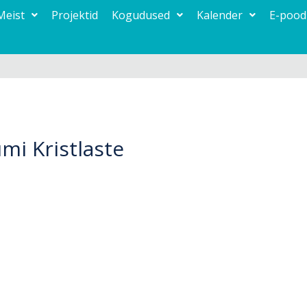
Meist
Projektid
Kogudused
Kalender
E-pood
mi Kristlaste
90802 Palivere