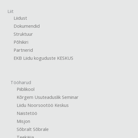
Liit
Liidust
Dokumendid
Struktuur
Põhikiri
Partnerid
EKB Liidu koguduste KESKUS
Tööharud
Piiblikool
Kõrgem Usuteaduslik Seminar
Liidu Noorsootöö Keskus
Naistetöö
Misjon
Sõbralt Sõbrale
Teekäija