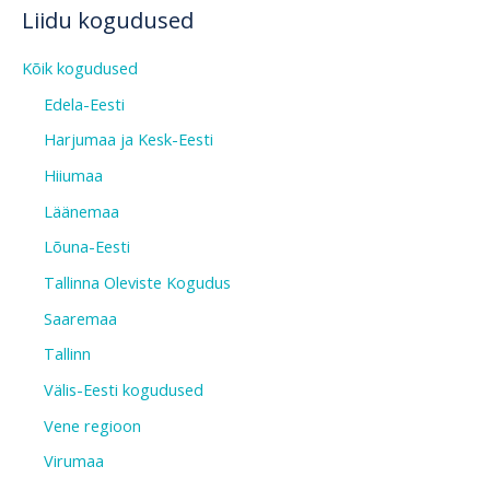
Liidu kogudused
Kõik kogudused
Edela-Eesti
Harjumaa ja Kesk-Eesti
Hiiumaa
Läänemaa
Lõuna-Eesti
Tallinna Oleviste Kogudus
Saaremaa
Tallinn
Välis-Eesti kogudused
Vene regioon
Virumaa