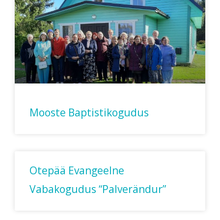
Mooste Baptistikogudus
Otepää Evangeelne
Vabakogudus “Palverändur”