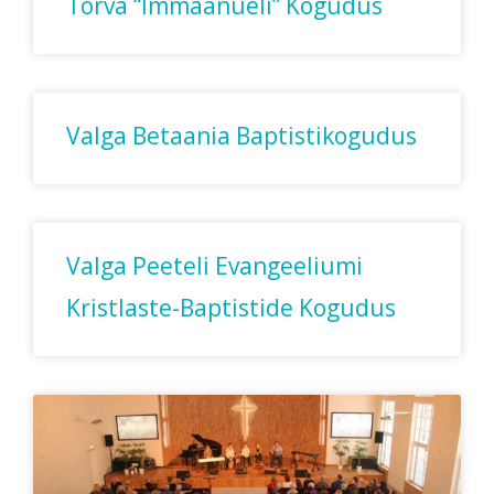
Tõrva “Immaanueli” Kogudus
Valga Betaania Baptistikogudus
Valga Peeteli Evangeeliumi
Kristlaste-Baptistide Kogudus