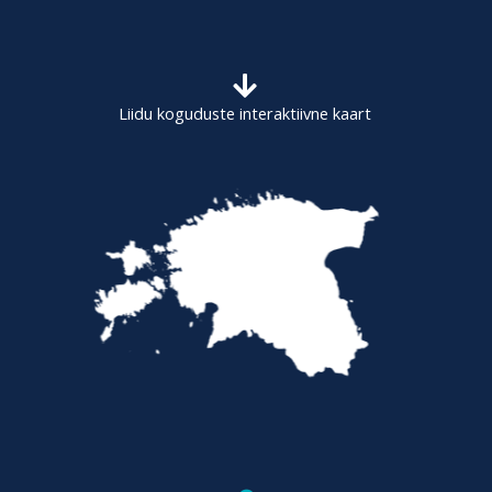
h
f
o
Liidu koguduste interaktiivne kaart
r
: