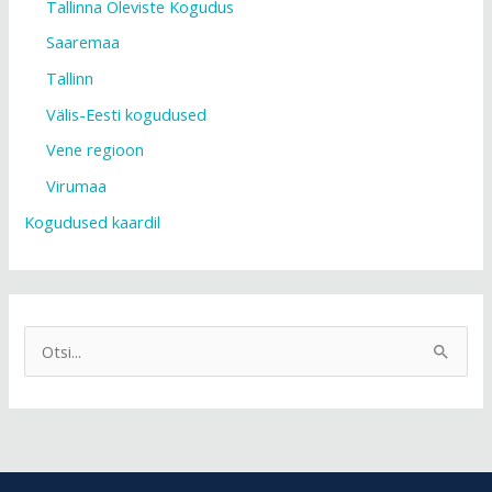
Tallinna Oleviste Kogudus
Saaremaa
Tallinn
Välis-Eesti kogudused
Vene regioon
Virumaa
Kogudused kaardil
S
e
a
r
c