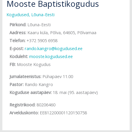
Mooste Baptistikogudus
Kogudused
,
Lõuna-Eesti
Piirkond:
Lõuna-Eesti
Aadress:
Kaaru küla, Põlva, 64605, Põlvamaa
Telefon:
+372 5905 6958
E-post:
rando.kangro@kogudused.ee
Koduleht:
mooste.kogudused.ee
FB:
Mooste Kogudus
Jumalateenistus:
Pühapäev 11.00
Pastor:
Rando Kangro
Koguduse aastapäev:
18. mai (95. aastapäev)
Registrikood:
80206460
Arvelduskonto:
EE812200001120150758