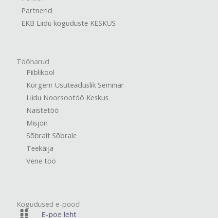
Partnerid
EKB Liidu koguduste KESKUS
Tööharud
Piiblikool
Kõrgem Usuteaduslik Seminar
Liidu Noorsootöö Keskus
Naistetöö
Misjon
Sõbralt Sõbrale
Teekäija
Vene töö
Kogudused e-pood
E-poe leht