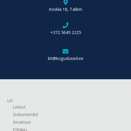
Koskla 18, Tallinn
+372 5645 2225
liit@kogudused.ee
Liit
Liidust
Dokumendid
Struktuur
Põhikiri