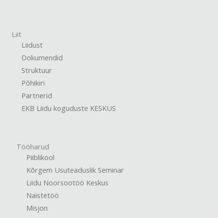
Liit
Liidust
Dokumendid
Struktuur
Põhikiri
Partnerid
EKB Liidu koguduste KESKUS
Tööharud
Piiblikool
Kõrgem Usuteaduslik Seminar
Liidu Noorsootöö Keskus
Naistetöö
Misjon