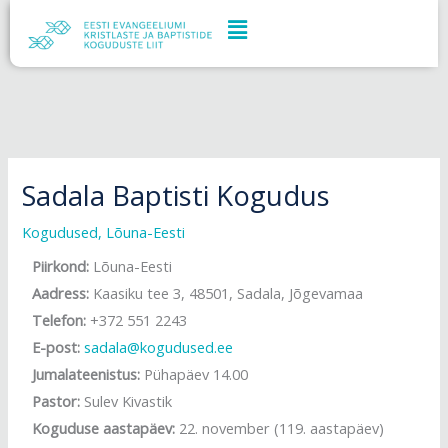
Skip
to
content
Sadala Baptisti Kogudus
Kogudused
,
Lõuna-Eesti
Piirkond:
Lõuna-Eesti
Aadress:
Kaasiku tee 3, 48501, Sadala, Jõgevamaa
Telefon:
+372 551 2243
E-post:
sadala@kogudused.ee
Jumalateenistus:
Pühapäev 14.00
Pastor:
Sulev Kivastik
Koguduse aastapäev:
22. november (119. aastapäev)