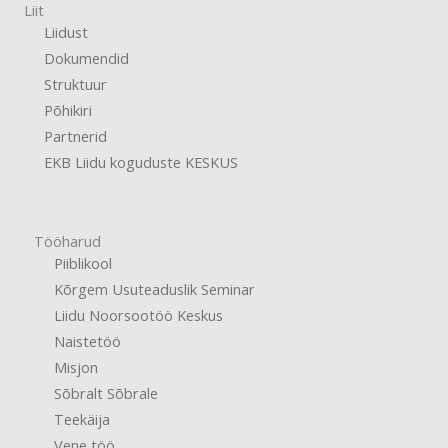
Liit
Liidust
Dokumendid
Struktuur
Põhikiri
Partnerid
EKB Liidu koguduste KESKUS
Tööharud
Piiblikool
Kõrgem Usuteaduslik Seminar
Liidu Noorsootöö Keskus
Naistetöö
Misjon
Sõbralt Sõbrale
Teekäija
Vene töö