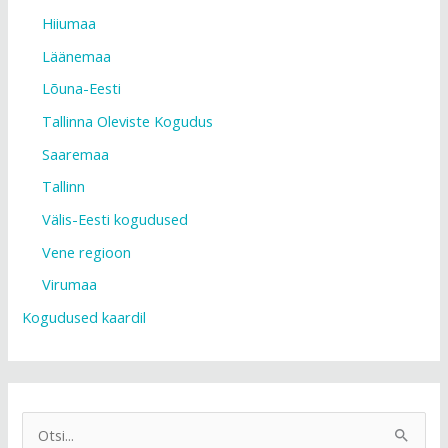
Hiiumaa
Läänemaa
Lõuna-Eesti
Tallinna Oleviste Kogudus
Saaremaa
Tallinn
Välis-Eesti kogudused
Vene regioon
Virumaa
Kogudused kaardil
S