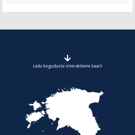
e
a
r
c
h
f
o
Liidu koguduste interaktiivne kaart
r
: