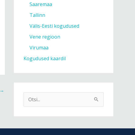
Saaremaa
Tallinn
Välis-Eesti kogudused
Vene regioon
Virumaa
Kogudused kaardil
→
S
e
a
r