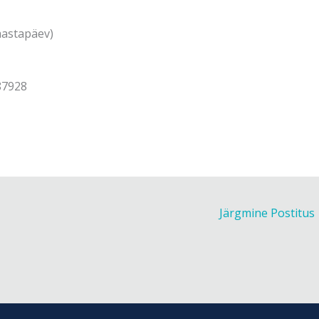
 aastapäev)
87928
Järgmine Postitus