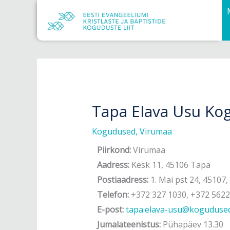
Skip
to
content
Tapa Elava Usu Ko
Kogudused
,
Virumaa
Piirkond:
Virumaa
Aadress:
Kesk 11, 45106 Tapa
Postiaadress:
1. Mai pst 24, 45107
Telefon:
+372 327 1030, +372 5622
E-post:
tapa.elava-usu@koguduse
Jumalateenistus:
Pühapäev 13.30