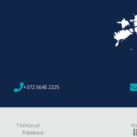
+372 5645 2225
Tööharud
Ko
Piiblikool