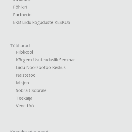
Põhikiri
Partnerid
EKB Liidu koguduste KESKUS
Tööharud
Piiblikool
Kõrgem Usuteaduslik Seminar
Liidu Noorsootöö Keskus
Naistetöö
Misjon
Sõbralt Sõbrale
Teekäija
Vene töö
Kogudused e-pood