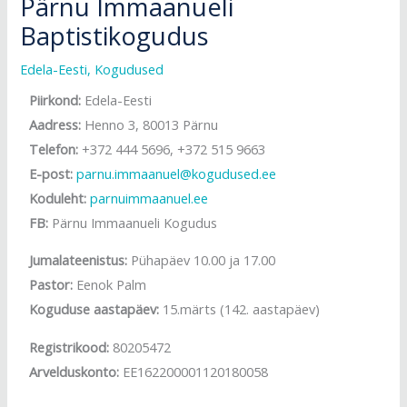
Pärnu Immaanueli
Baptistikogudus
Edela-Eesti
,
Kogudused
Piirkond:
Edela-Eesti
Aadress:
Henno 3, 80013 Pärnu
Telefon:
+372 444 5696, +372 515 9663
E-post:
parnu.immaanuel@kogudused.ee
Koduleht:
parnuimmaanuel.ee
FB:
Pärnu Immaanueli Kogudus
Jumalateenistus:
Pühapäev 10.00 ja 17.00
Pastor:
Eenok Palm
Koguduse aastapäev:
15.märts (142. aastapäev)
Registrikood:
80205472
Arvelduskonto:
EE162200001120180058