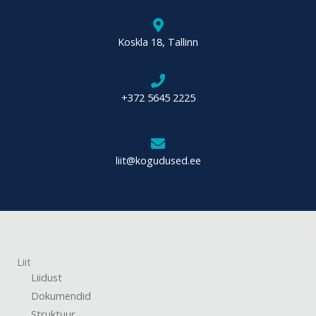
Koskla 18, Tallinn
+372 5645 2225
liit@kogudused.ee
Liit
Liidust
Dokumendid
Struktuur