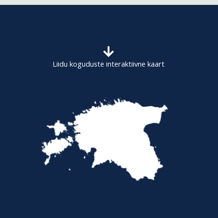
c
h
f
o
Liidu koguduste interaktiivne kaart
r
: