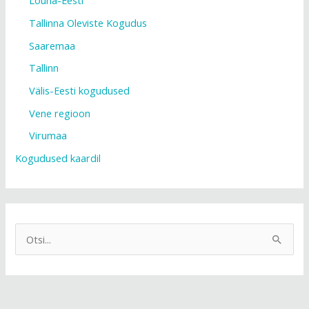
Lõuna-Eesti
Tallinna Oleviste Kogudus
Saaremaa
Tallinn
Välis-Eesti kogudused
Vene regioon
Virumaa
Kogudused kaardil
S
e
a
r