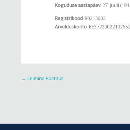
Koguduse aastapäev:
27. juuli (10
Registrikood
: 80213603
Arvelduskonto
: EE3722002210265
←
Eelmine Postitus