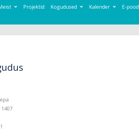
Meist
Projektid
Kogudused
Kalender
E-pood
ogudus
lepa
5 1407
11