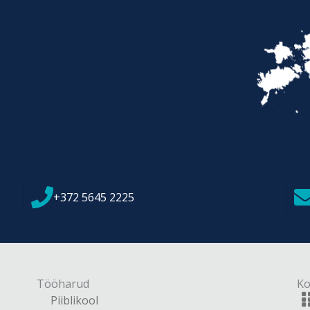
+372 5645 2225
Tööharud
Ko
Piiblikool