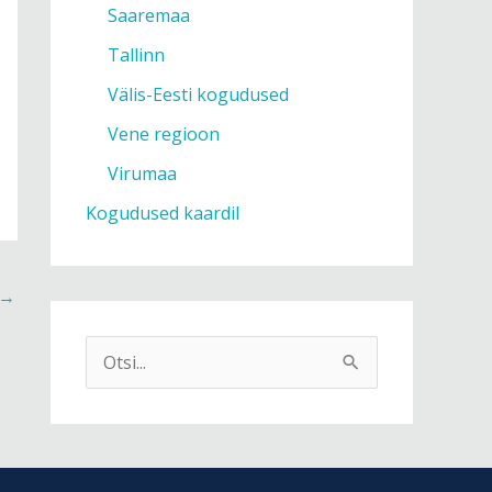
Saaremaa
Tallinn
Välis-Eesti kogudused
Vene regioon
Virumaa
Kogudused kaardil
→
S
e
a
r