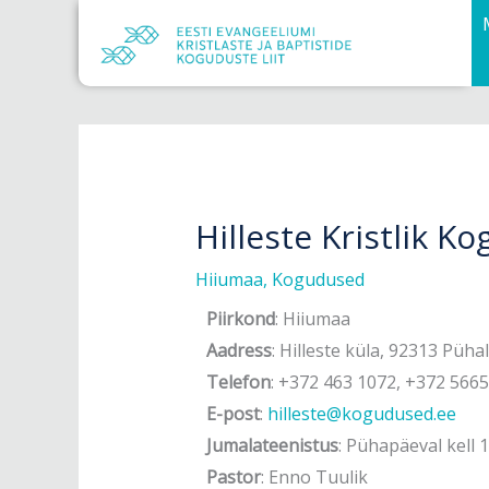
Skip
to
content
Hilleste Kristlik K
Hiiumaa
,
Kogudused
Piirkond
: Hiiumaa
Aadress
: Hilleste küla, 92313 Püha
Telefon
: +372 463 1072, +372 566
E-post
:
hilleste@kogudused.ee
Jumalateenistus
: Pühapäeval kell 
Pastor
: Enno Tuulik