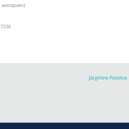
1. aastapäev)
27236
Järgmine Postitus