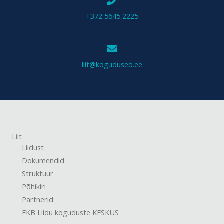
+372 5645 2225
liit@kogudused.ee
Liit
Liidust
Dokumendid
Struktuur
Põhikiri
Partnerid
EKB Liidu koguduste KESKUS