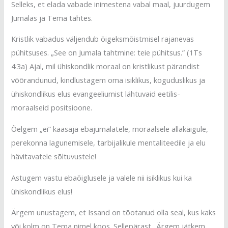
Selleks, et elada vabade inimestena vabal maal, juurdugem
Jumalas ja Tema tahtes.
Kristlik vabadus väljendub õigeksmõistmisel rajanevas
pühitsuses. „See on Jumala tahtmine: teie pühitsus.” (1Ts
4:3a) Ajal, mil ühiskondlik moraal on kristlikust pärandist
võõrandunud, kindlustagem oma isiklikus, koguduslikus ja
ühiskondlikus elus evangeeliumist lähtuvaid eetilis-
moraalseid positsioone.
Öelgem „ei” kaasaja ebajumalatele, moraalsele allakäigule,
perekonna lagunemisele, tarbijalikule mentaliteedile ja elu
hävitavatele sõltuvustele!
Astugem vastu ebaõiglusele ja valele nii isiklikus kui ka
ühiskondlikus elus!
Ärgem unustagem, et Issand on tõotanud olla seal, kus kaks
või kolm on Tema nimel koos. Sellepärast „Ärgem jätkem