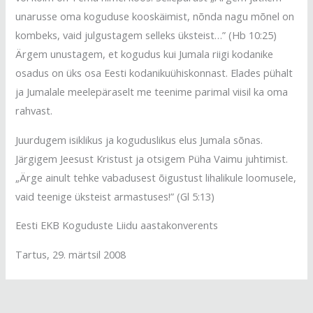
unarusse oma koguduse kooskäimist, nõnda nagu mõnel on
kombeks, vaid julgustagem selleks üksteist…” (Hb 10:25)
Ärgem unustagem, et kogudus kui Jumala riigi kodanike
osadus on üks osa Eesti kodanikuühiskonnast. Elades pühalt
ja Jumalale meelepäraselt me teenime parimal viisil ka oma
rahvast.
Juurdugem isiklikus ja koguduslikus elus Jumala sõnas.
Järgigem Jeesust Kristust ja otsigem Püha Vaimu juhtimist.
„Ärge ainult tehke vabadusest õigustust lihalikule loomusele,
vaid teenige üksteist armastuses!” (Gl 5:13)
Eesti EKB Koguduste Liidu aastakonverents
Tartus, 29. märtsil 2008