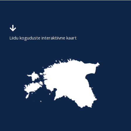
c
h
f
o
r
Liidu koguduste interaktiivne kaart
: