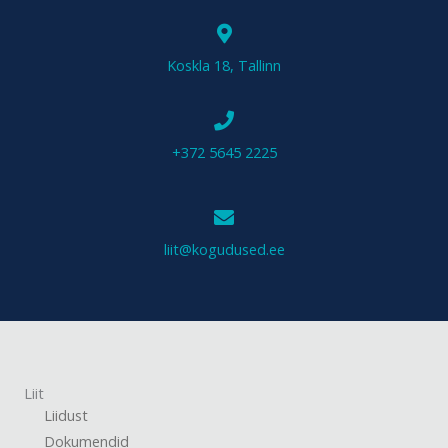
Koskla 18, Tallinn
+372 5645 2225
liit@kogudused.ee
Liit
Liidust
Dokumendid