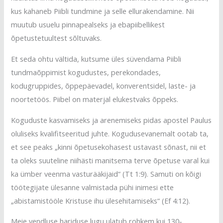
kus kahaneb Piibli tundmine ja selle ellurakendamine. Nii
muutub usuelu pinnapealseks ja ebapiibellikest
õpetustetuultest sõltuvaks.
Et seda ohtu vältida, kutsume üles süvendama Piibli
tundmaõppimist kogudustes, perekondades,
kodugruppides, õppepäevadel, konverentsidel, laste- ja
noortetöös. Piibel on materjal elukestvaks õppeks.
Koguduste kasvamiseks ja arenemiseks pidas apostel Paulus
oluliseks kvalifitseeritud juhte. Kogudusevanemalt ootab ta,
et see peaks „kinni õpetusekohasest ustavast sõnast, nii et
ta oleks suuteline niihästi manitsema terve õpetuse varal kui
ka ümber veenma vasturääkijaid“ (Tt 1:9). Samuti on kõigi
töötegijate ülesanne valmistada pühi inimesi ette
„abistamistööle Kristuse ihu ülesehitamiseks“ (Ef 4:12).
Meie vendluse hariduse lugu ulatub rohkem kui 130-