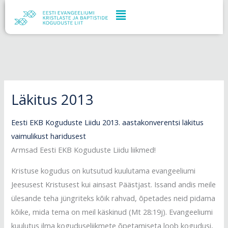
Skip
to
content
Läkitus 2013
Eesti EKB Koguduste Liidu 2013. aastakonverentsi läkitus
vaimulikust haridusest
Armsad Eesti EKB Koguduste Liidu liikmed!
Kristuse kogudus on kutsutud kuulutama evangeeliumi
Jeesusest Kristusest kui ainsast Päästjast. Issand andis meile
ülesande teha jüngriteks kõik rahvad, õpetades neid pidama
kõike, mida tema on meil käskinud (Mt 28:19j). Evangeeliumi
kuulutus ilma koguduseliikmete õpetamiseta loob kogudusi,