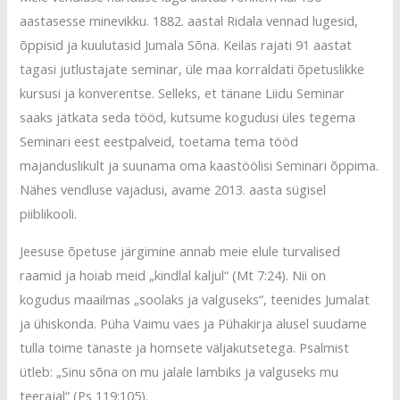
aastasesse minevikku. 1882. aastal Ridala vennad lugesid,
õppisid ja kuulutasid Jumala Sõna. Keilas rajati 91 aastat
tagasi jutlustajate seminar, üle maa korraldati õpetuslikke
kursusi ja konverentse. Selleks, et tänane Liidu Seminar
saaks jätkata seda tööd, kutsume kogudusi üles tegema
Seminari eest eestpalveid, toetama tema tööd
majanduslikult ja suunama oma kaastöölisi Seminari õppima.
Nähes vendluse vajadusi, avame 2013. aasta sügisel
piiblikooli.
Jeesuse õpetuse järgimine annab meie elule turvalised
raamid ja hoiab meid „kindlal kaljul“ (Mt 7:24). Nii on
kogudus maailmas „soolaks ja valguseks“, teenides Jumalat
ja ühiskonda. Püha Vaimu väes ja Pühakirja alusel suudame
tulla toime tänaste ja homsete väljakutsetega. Psalmist
ütleb: „Sinu sõna on mu jalale lambiks ja valguseks mu
teerajal“ (Ps 119:105).