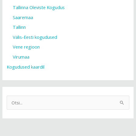
Tallinna Oleviste Kogudus
Saaremaa
Tallinn
Välis-Eesti kogudused
Vene regioon
Virumaa
Kogudused kaardil
S
e
a
r