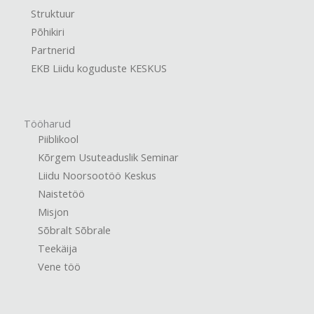
Struktuur
Põhikiri
Partnerid
EKB Liidu koguduste KESKUS
Tööharud
Piiblikool
Kõrgem Usuteaduslik Seminar
Liidu Noorsootöö Keskus
Naistetöö
Misjon
Sõbralt Sõbrale
Teekäija
Vene töö