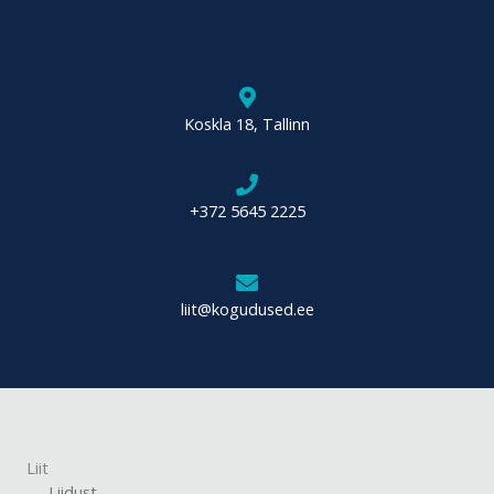
Koskla 18, Tallinn
+372 5645 2225
liit@kogudused.ee
Liit
Liidust