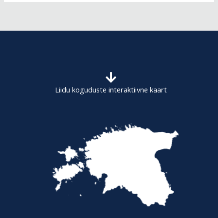
a
r
c
h
f
o
Liidu koguduste interaktiivne kaart
r
: