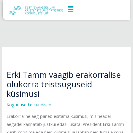
Skip
to
content
Erki Tamm vaagib erakorralise
olukorra teistsuguseid
küsimusi
Kogudused.ee uudised
Erakorraline aeg paneb esitama küsimusi, mis headel
aegadel kannatab justkui edasi lükata. President Erki Tamm
küsib koos meiega neid küsimusi ja lahkab neid Jumala sõna