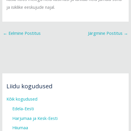
ja isiklike eeskujude najal.
←
Eelmine Postitus
Järgmine Postitus
→
Liidu kogudused
Kõik kogudused
Edela-Eesti
Harjumaa ja Kesk-Eesti
Hiiumaa