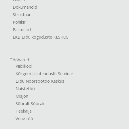
Dokumendid
Struktuur
Põhikiri
Partnerid
EKB Liidu koguduste KESKUS
Tööharud
Piiblikool
Kõrgem Usuteaduslik Seminar
Liidu Noorsootöö Keskus
Naistetöö
Misjon
Sõbralt Sõbrale
Teekäija
Vene töö