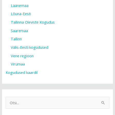
Läänemaa
Lõuna-Eesti
Tallinna Oleviste Kogudus
Saaremaa
Tallinn
Välis-Eesti kogudused
Vene regioon
Virumaa
Kogudused kaardil
S
e