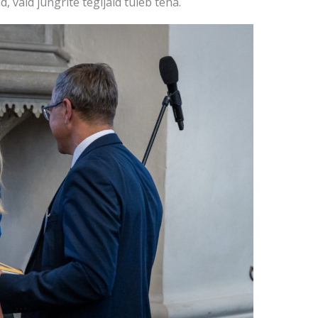
, vaid jüngrite tegijaid tuleb teha.