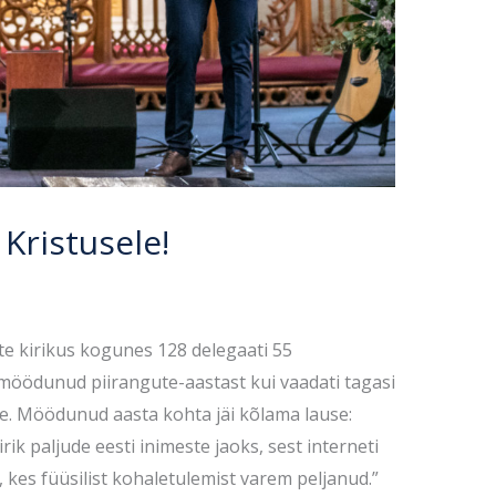
Kristusele!
te kirikus kogunes 128 delegaati 55
 möödunud piirangute-aastast kui vaadati tagasi
le. Möödunud aasta kohta jäi kõlama lause:
ik paljude eesti inimeste jaoks, sest interneti
 kes füüsilist kohaletulemist varem peljanud.”