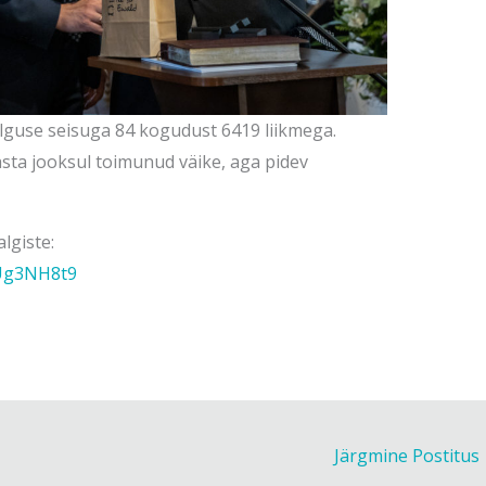
lguse seisuga 84 kogudust 6419 liikmega.
ta jooksul toimunud väike, aga pidev
lgiste:
Ug3NH8t9
Järgmine Postitus