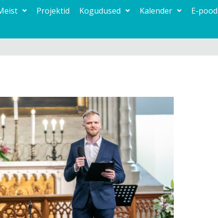
Meist
Projektid
Kogudused
Kalender
E-pood