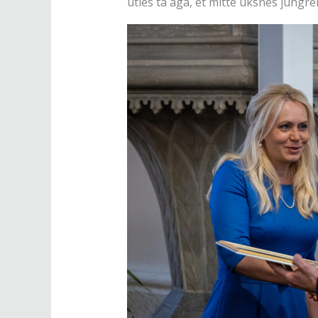
ütles ta aga, et mitte üksnes jüngreid