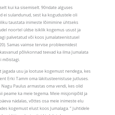
elt kui ka sisemiselt. 90ndate alguses
d ei sulandunud, sest ka kogudustele oli
uliku taustata inimeste lõimimine ühtseks
el noortel üldse isiklik kogemus usust ja
agi palvetatud või koos jumalateenistusel
2020). Samas vaimse tervise probleemidest
skasvanud põlvkonnad teevad ka ilma Jumalata
i mõistagi.
 et jagada usu ja lootuse kogemust nendega, kes
dent Erki Tamm oma läkitusteenistuse jutluses.
. Nagu Paulus armastas oma vendi, kes olid
nii peame ka meie tegema. Meie misjonipõld ja
 päeva nädalas, võttes osa meie inimeste elu
gades kogemust elust koos Jumalaga. ” Juhtidele