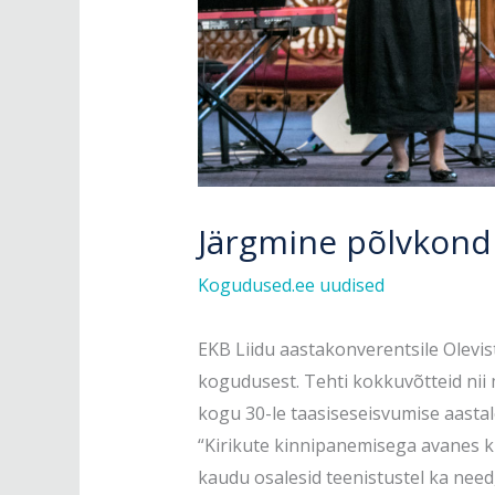
Järgmine põlvkond 
Kogudused.ee uudised
EKB Liidu aastakonverentsile Olevis
kogudusest. Tehti kokkuvõtteid nii
kogu 30-le taasiseseisvumise aasta
“Kirikute kinnipanemisega avanes kir
kaudu osalesid teenistustel ka need,