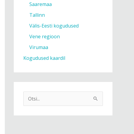
Saaremaa
Tallinn
Välis-Eesti kogudused
Vene regioon
Virumaa
Kogudused kaardil
S
e
a
r