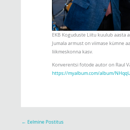
EKB Koguduste Liitu kuulub aasta a
Jumala armust on viimase kümne aas
liikmeskonna kasv.
Konverentsi fotode autor on Raul Va
https://myalbum.com/album/NHqq
←
Eelmine Postitus