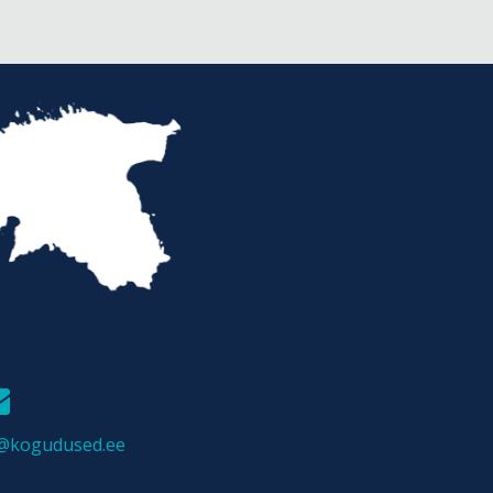
it@kogudused.ee