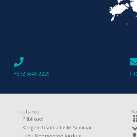
+372 5645 2225
li
Tööharud
Ko
Piiblikool
Kõrgem Usuteaduslik Seminar
Liidu Noorsootöö Keskus