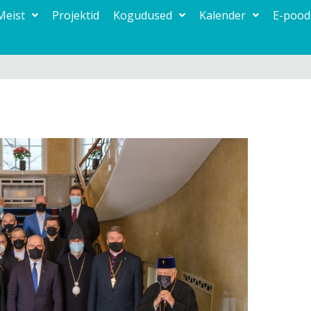
Meist
Projektid
Kogudused
Kalender
E-pood