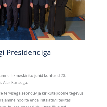
gi Presidendiga
ümne liikmeskiriku juhid kohtusid 20.
, Alar Karisega.
mse tervisega seonduv ja kirikutepoolne tegevus
jamine noorte enda initsiatiivil tekitas