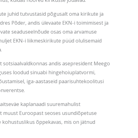
mus, kuidas noored kirikusse jõuavad.
te juhid tutvustasid põgusalt oma kirikute ja
ndres Põder, andis ülevaate EKN-i toimimisest ja
nevate seaduseelnõude osas oma arvamuse
muljet EKN-i liikmeskirikute püüd olulisemaid
.
st sotsiaalvaldkonnas andis asepresident Meego
ses loodud sinuabi hingehoiuplatvormi,
õustamisel, iga-aastaseid paarisuhtekoolitusi
onverentse.
aitseväe kaplanaadi suuremahulist
ist muust Euroopast seoses usundiõpetuse
 kohustuslikus õppekavas, mis on jätnud