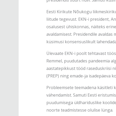
presidendis suurt huvi. Samuti küsi
Eesti Kirikute Nõukogu liikmeskiriku
liitude tegevust. EKN-i president, A
osalusest ühiskonnas, näiteks eri
avaldamisest. Presidendile avaldas 
küsimusi konsensuslikult lahendada
Ülevaate EKN-i poolt tehtavast töö
Remmel, puudutades pandeemia algu
aastatepikkust tööd raseduskriisi n
(PREP) ning emade-ja isadepäeva k
Probleemsete teemadena käsitleti k
vähendamist. Samuti Eesti eristum
puudumisega üldhariduslike koolide
noorte teadmistesse olulise lünga.