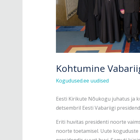
Kohtumine Vabarii
Kogudused.ee uudised
Eesti Kirikute Nõukogu juhatus ja k
detsembril Eesti Vabariigi presidendi
Eriti huvitas presidenti noorte vai
noorte toetamisel. Uute koguduste ra