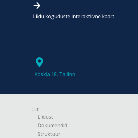
Liidu koguduste interaktiivne kaart
Koskla 18, Tallinn
Liit
Liidust
Dokumendid
Struktuur