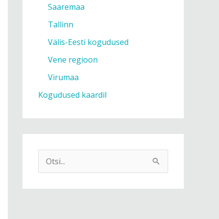
Saaremaa
Tallinn
Välis-Eesti kogudused
Vene regioon
Virumaa
Kogudused kaardil
S
e
a
r