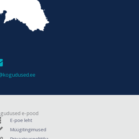
it@kogudused.ee
gudused e-pood
E-poe leht
Müügitingimused
Privaatsuspoliitika