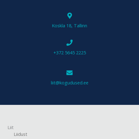
Koskla 18, Tallinn
+372 5645 2225
liit@kogudused.ee
Liit
Liidust