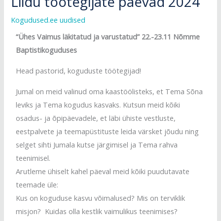
Liidu töötegijate päevad 2024
Kogudused.ee uudised
“Ühes Vaimus läkitatud ja varustatud” 22.-23.11 Nõmme
Baptistikoguduses
Head pastorid, koguduste töötegijad!
Jumal on meid valinud oma kaastöölisteks, et Tema Sõna
leviks ja Tema kogudus kasvaks. Kutsun meid kõiki
osadus- ja õpipäevadele, et läbi ühiste vestluste,
eestpalvete ja teemapüstituste leida värsket jõudu ning
selget sihti Jumala kutse järgimisel ja Tema rahva
teenimisel.
Arutleme ühiselt kahel päeval meid kõiki puudutavate
teemade üle:
Kus on koguduse kasvu võimalused? Mis on terviklik
misjon? Kuidas olla kestlik vaimulikus teenimises?