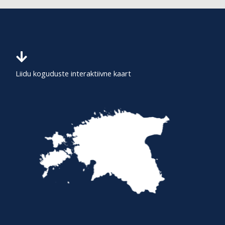
c
h
f
o
r
Liidu koguduste interaktiivne kaart
: