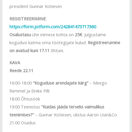
president Gunnar Kotiesen
REGISTREERIMINE
:
https://form.jotform.com/242841473717360
Osalustasu
ühe inimese kohta on
25€
. Julgustame
kogudusi katma oma töötegijate kulud.
Registreerumine
on avatud kuni 17.11
õhtuni.
KAVA
Reede 22.11
16:00-18:00
“Koguduse arendajate kärg”
– Meego
Remmel ja Einike Pilli
18:00 Õhtusöök
19:00 Teenistus
“Kuidas jääda terveks vaimulikus
teenimises?”
– Gunnar Kotiesen, ülistus Aaron Usin&Co
21:00 Osadus