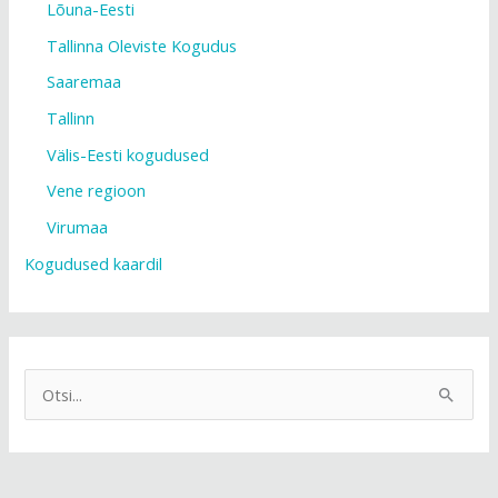
Lõuna-Eesti
Tallinna Oleviste Kogudus
Saaremaa
Tallinn
Välis-Eesti kogudused
Vene regioon
Virumaa
Kogudused kaardil
S
e
a
r