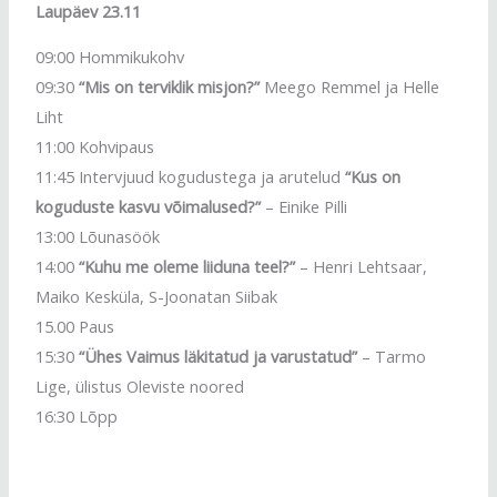
Laupäev 23.11
09:00 Hommikukohv
09:30
“Mis on terviklik misjon?”
Meego Remmel ja Helle
Liht
11:00 Kohvipaus
11:45 Intervjuud kogudustega ja arutelud
“Kus on
koguduste kasvu võimalused?”
– Einike Pilli
13:00 Lõunasöök
14:00
“Kuhu me oleme liiduna teel?”
– Henri Lehtsaar,
Maiko Kesküla, S-Joonatan Siibak
15.00 Paus
15:30
“Ühes Vaimus läkitatud ja varustatud”
– Tarmo
Lige, ülistus Oleviste noored
16:30 Lõpp