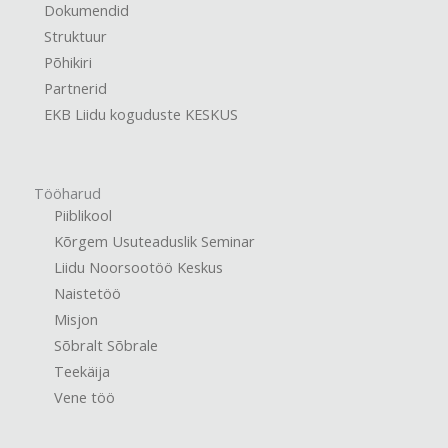
Dokumendid
Struktuur
Põhikiri
Partnerid
EKB Liidu koguduste KESKUS
Tööharud
Piiblikool
Kõrgem Usuteaduslik Seminar
Liidu Noorsootöö Keskus
Naistetöö
Misjon
Sõbralt Sõbrale
Teekäija
Vene töö