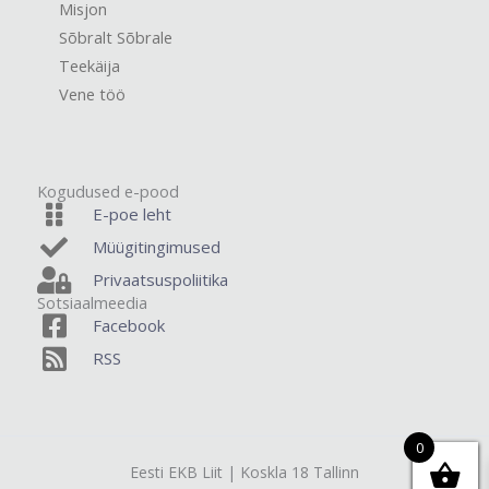
Misjon
Sõbralt Sõbrale
Teekäija
Vene töö
Kogudused e-pood
E-poe leht
Müügitingimused
Privaatsuspoliitika
Sotsiaalmeedia
Facebook
RSS
0
Eesti EKB Liit | Koskla 18 Tallinn