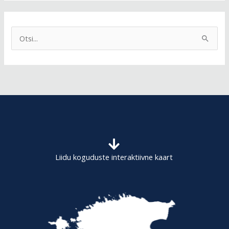
S
e
a
r
c
h
f
o
Liidu koguduste interaktiivne kaart
r
: