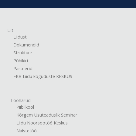
Liit
Liidust
Dokumendid
Struktuur
Põhikiri
Partnerid
EKB Liidu koguduste KESKUS
Tööharud
Piiblikool
Kõrgem Usuteaduslik Seminar
Liidu Noorsootöö Keskus
Naistetöö