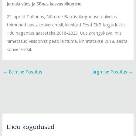
Jumala väes ja Sõnas kasvav liikumine.
22. aprillil Tallinnas, Nõmme Baptistikoguduse palvelas
toimunud aastakonverentsil, kinnitati Eesti EKB Koguduste
liidu nägemus aastateks 2018-2023. Uus arengukava, mis
nimetatud visioonist peab lähtuma, kinnitatakse 2018. aasta
konverentsil.
←
Eelmine Postitus
Järgmine Postitus
→
Liidu kogudused