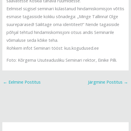
saavatesse Koskla tänava ruumidesse.
Eelmisel sügisel seminari külastanud hindamiskomisjon võttis
esmase tagasiside kokku sõnadega: „Minge Tallinna! Olge
suurepärased! Säilitage oma identiteet!“ Nende tagasiside
põhjal tehtud hindamiskomisjoni otsus andis Seminarile
võimaluse seda kõike teha.
Rohkem infot Seminari tööst: kus.kogudused.ee
Foto: Kõrgema Usuteadusliku Seminari rektor, Einike Pilli.
←
Eelmine Postitus
Järgmine Postitus
→