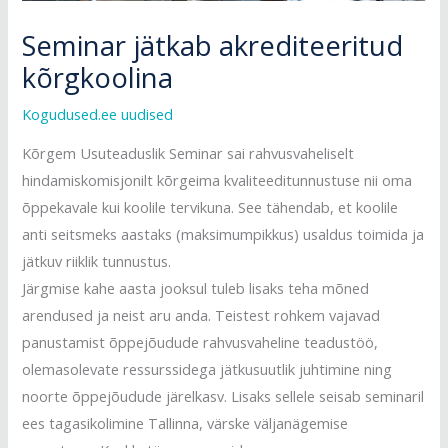
Seminar jätkab akrediteeritud
kõrgkoolina
Kogudused.ee uudised
Kõrgem Usuteaduslik Seminar sai rahvusvaheliselt
hindamiskomisjonilt kõrgeima kvaliteeditunnustuse nii oma
õppekavale kui koolile tervikuna. See tähendab, et koolile
anti seitsmeks aastaks (maksimumpikkus) usaldus toimida ja
jätkuv riiklik tunnustus.
Järgmise kahe aasta jooksul tuleb lisaks teha mõned
arendused ja neist aru anda. Teistest rohkem vajavad
panustamist õppejõudude rahvusvaheline teadustöö,
olemasolevate ressurssidega jätkusuutlik juhtimine ning
noorte õppejõudude järelkasv. Lisaks sellele seisab seminaril
ees tagasikolimine Tallinna, värske väljanägemise