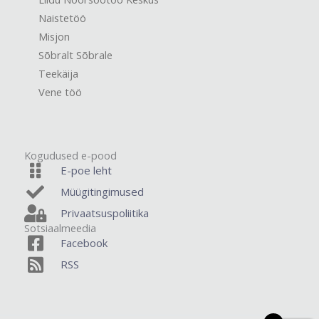
Naistetöö
Misjon
Sõbralt Sõbrale
Teekäija
Vene töö
Kogudused e-pood
E-poe leht
Müügitingimused
Privaatsuspoliitika
Sotsiaalmeedia
Facebook
RSS