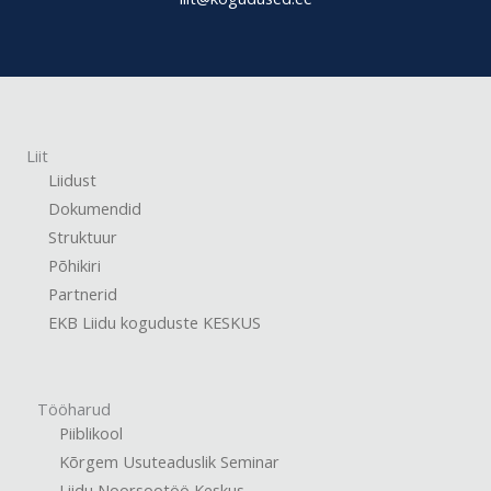
Liit
Liidust
Dokumendid
Struktuur
Põhikiri
Partnerid
EKB Liidu koguduste KESKUS
Tööharud
Piiblikool
Kõrgem Usuteaduslik Seminar
Liidu Noorsootöö Keskus