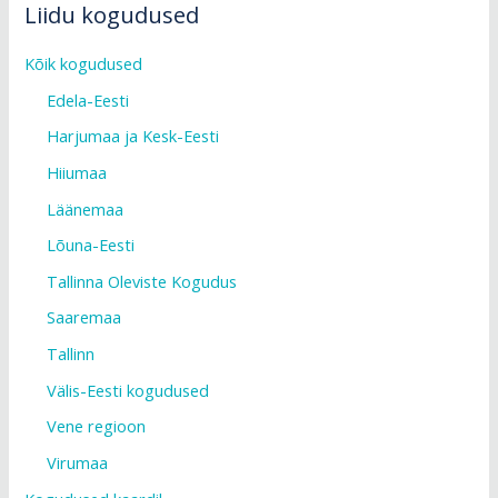
Liidu kogudused
Kõik kogudused
Edela-Eesti
Harjumaa ja Kesk-Eesti
Hiiumaa
Läänemaa
Lõuna-Eesti
Tallinna Oleviste Kogudus
Saaremaa
Tallinn
Välis-Eesti kogudused
Vene regioon
Virumaa