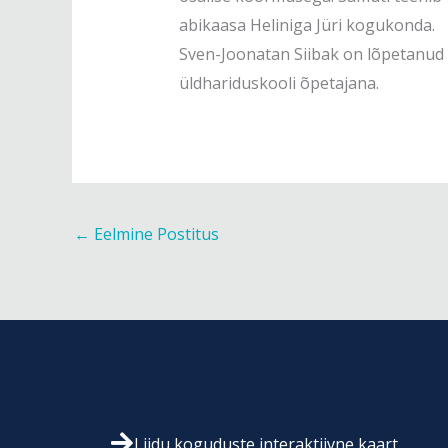
abikaasa Heliniga Jüri kogukonda.
Sven-Joonatan Siibak on lõpetanud T
üldhariduskooli õpetajana.
←
Eelmine Postitus
Liidu koguduste interaktiivne kaart