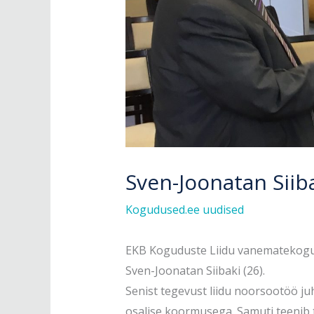
Sven-Joonatan Siiba
Kogudused.ee uudised
EKB Koguduste Liidu vanematekogu 
Sven-Joonatan Siibaki (26).
Senist tegevust liidu noorsootöö j
osalise koormusega. Samuti teenib 