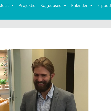
Meist
Projektid
Kogudused
Kalender
E-pood