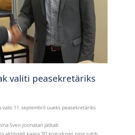
k valiti peasekretäriks
valis 11. septembril uueks peasekretäriks
uhina Sven-Joonatan jätkab
ta aktiivselt kaasa 3D koguduses ning juhib