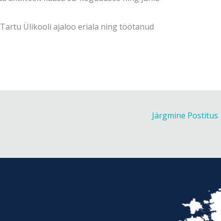
artu Ülikooli ajaloo eriala ning töötanud
Järgmine Postitus