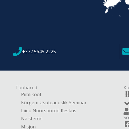
+372 5645 2225
Tööharud
Ko
Piiblikool
Kõrgem Usuteaduslik Seminar
Liidu Noorsootöö Keskus
So
Naistetöö
Misjon