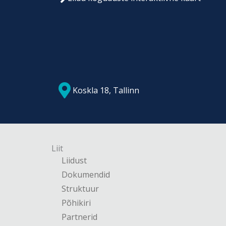
Koskla 18, Tallinn
Liit
Liidust
Dokumendid
Struktuur
Põhikiri
Partnerid