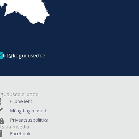
liit@kogudused.ee
gudused e-pood
E-poe leht
Müügitingimused
Privaatsuspoliitika
tsiaalmeedia
Facebook