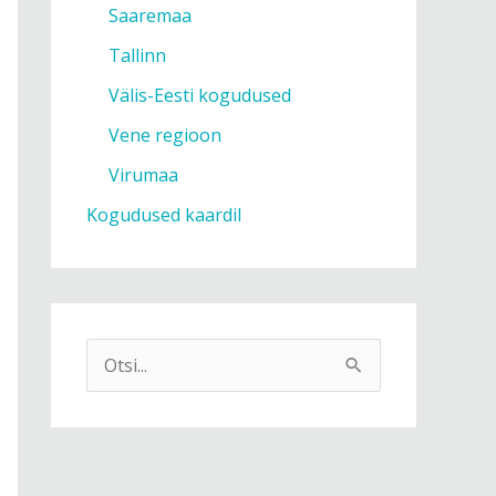
Saaremaa
Tallinn
Välis-Eesti kogudused
Vene regioon
Virumaa
Kogudused kaardil
S
e
a
r