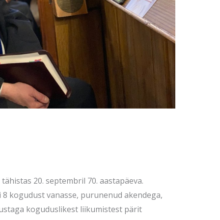
tähistas 20. septembril 70. aastapäeva.
ti 8 kogudust vanasse, purunenud akendega,
ustaga koguduslikest liikumistest pärit