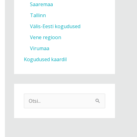
Saaremaa
Tallinn
Välis-Eesti kogudused
Vene regioon
Virumaa
Kogudused kaardil
S
e
a
r