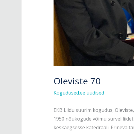
Oleviste 70
Kogudused.ee uudised
EKB Liidu suurim kogudus, Oleviste, 
1950 nôukogude vôimu survel liide
keskaegsesse katedraali. Erineva ta