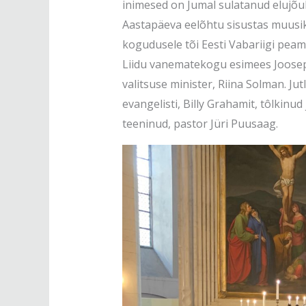
inimesed on Jumal sulatanud elujõu
Aastapäeva eelõhtu sisustas muusika
kogudusele tõi Eesti Vabariigi peami
Liidu vanematekogu esimees Joosep
valitsuse minister, Riina Solman. Ju
evangelisti, Billy Grahamit, tôlkinu
teeninud, pastor Jüri Puusaag.