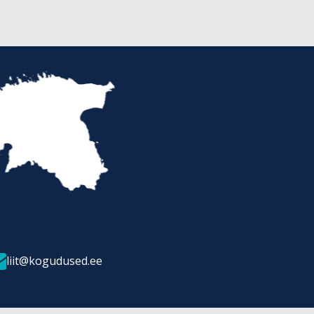
liit@kogudused.ee