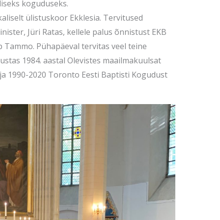
liseks koguduseks.
liselt ülistuskoor Ekklesia. Tervitused
nister, Jüri Ratas, kellele palus õnnistust EKB
 Tammo. Pühapäeval tervitas veel teine
tlustas 1984. aastal Olevistes maailmakuulsat
d ja 1990-2020 Toronto Eesti Baptisti Kogudust