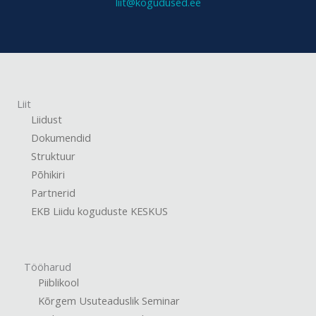
liit@kogudused.ee
Liit
Liidust
Dokumendid
Struktuur
Põhikiri
Partnerid
EKB Liidu koguduste KESKUS
Tööharud
Piiblikool
Kõrgem Usuteaduslik Seminar