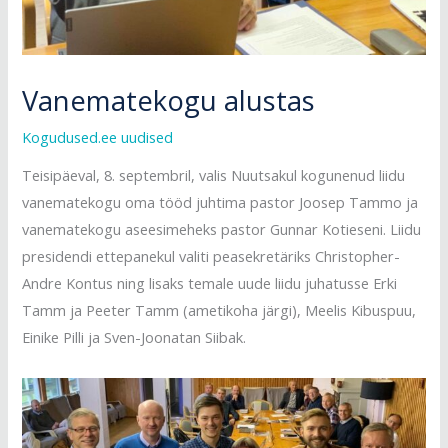
Vanematekogu alustas
Kogudused.ee uudised
Teisipäeval, 8. septembril, valis Nuutsakul kogunenud liidu
vanematekogu oma tööd juhtima pastor Joosep Tammo ja
vanematekogu aseesimeheks pastor Gunnar Kotieseni. Liidu
presidendi ettepanekul valiti peasekretäriks Christopher-
Andre Kontus ning lisaks temale uude liidu juhatusse Erki
Tamm ja Peeter Tamm (ametikoha järgi), Meelis Kibuspuu,
Einike Pilli ja Sven-Joonatan Siibak.