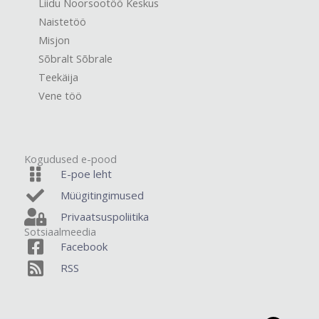
Liidu Noorsootöö Keskus
Naistetöö
Misjon
Sõbralt Sõbrale
Teekäija
Vene töö
Kogudused e-pood
E-poe leht
Müügitingimused
Privaatsuspoliitika
Sotsiaalmeedia
Facebook
RSS