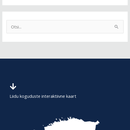
S
e
a
r
c
h
f
o
r
Liidu koguduste interaktiivne kaart
: