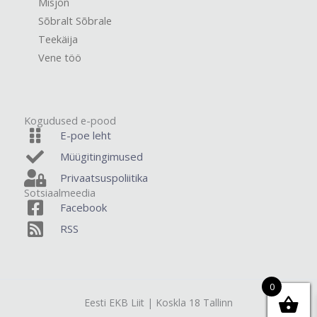
Misjon
Sõbralt Sõbrale
Teekäija
Vene töö
Kogudused e-pood
E-poe leht
Müügitingimused
Privaatsuspoliitika
Sotsiaalmeedia
Facebook
RSS
0
Eesti EKB Liit | Koskla 18 Tallinn