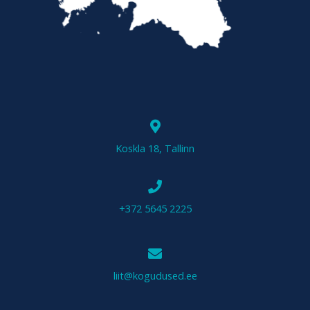
Koskla 18, Tallinn
+372 5645 2225
liit@kogudused.ee