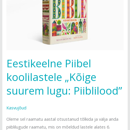
suurem
lugu:
Piiblilood”
Eestikeelne Piibel
koolilastele „Kõige
suurem lugu: Piiblilood”
Kasvujõud
Oleme sel raamatu aastal otsustanud tõlkida ja välja anda
piiblilugude raamatu, mis on mõeldud lastele alates 6.