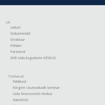
Liit
Liidust
Dokumendid
Struktuur
Põhikiri
Partnerid
EKB Liidu koguduste KESKUS
Tööharud
Piiblikool
Kõrgem Usuteaduslik Seminar
Liidu Noorsootöö Keskus
Naistetöö