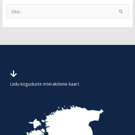
S
e
a
r
c
h
f
o
r
Liidu koguduste interaktiivne kaart
: