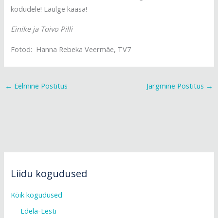
kodudele! Laulge kaasa!
Einike ja Toivo Pilli
Fotod: Hanna Rebeka Veermäe, TV7
←
Eelmine Postitus
Järgmine Postitus
→
Liidu kogudused
Kõik kogudused
Edela-Eesti