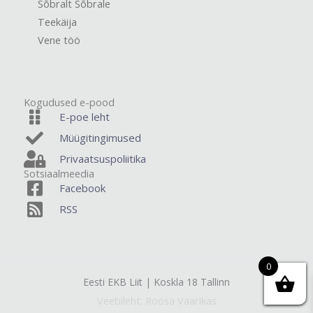
Sõbralt Sõbrale
Teekäija
Vene töö
Kogudused e-pood
E-poe leht
Müügitingimused
Privaatsuspoliitika
Sotsiaalmeedia
Facebook
RSS
0
Eesti EKB Liit | Koskla 18 Tallinn
Veebileht: Roosa Vaarikas