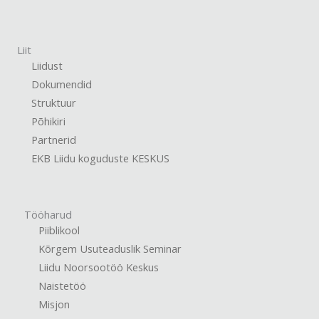
Liit
Liidust
Dokumendid
Struktuur
Põhikiri
Partnerid
EKB Liidu koguduste KESKUS
Tööharud
Piiblikool
Kõrgem Usuteaduslik Seminar
Liidu Noorsootöö Keskus
Naistetöö
Misjon