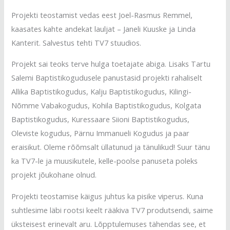
Projekti teostamist vedas eest Joel-Rasmus Remmel,
kaasates kahte andekat lauljat – Janeli Kuuske ja Linda
Kanterit. Salvestus tehti TV7 stuudios.
Projekt sai teoks terve hulga toetajate abiga. Lisaks Tartu
Salemi Baptistikogudusele panustasid projekti rahaliselt
Allika Baptistikogudus, Kalju Baptistikogudus, Kilingi-
Nõmme Vabakogudus, Kohila Baptistikogudus, Kolgata
Baptistikogudus, Kuressaare Siioni Baptistikogudus,
Oleviste kogudus, Pärnu Immanueli Kogudus ja paar
eraisikut. Oleme rõõmsalt üllatunud ja tänulikud! Suur tänu
ka TV7-le ja muusikutele, kelle-poolse panuseta poleks
projekt jõukohane olnud.
Projekti teostamise käigus juhtus ka pisike viperus. Kuna
suhtlesime läbi rootsi keelt rääkiva TV7 produtsendi, saime
üksteisest erinevalt aru. Lõpptulemuses tähendas see, et