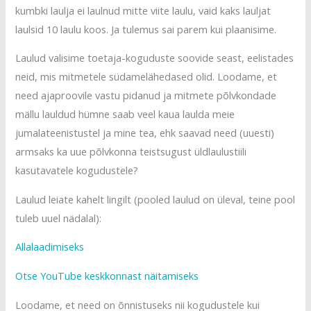
kumbki laulja ei laulnud mitte viite laulu, vaid kaks lauljat
laulsid 10 laulu koos. Ja tulemus sai parem kui plaanisime.
Laulud valisime toetaja-koguduste soovide seast, eelistades
neid, mis mitmetele südamelähedased olid. Loodame, et
need ajaproovile vastu pidanud ja mitmete põlvkondade
mällu lauldud hümne saab veel kaua laulda meie
jumalateenistustel ja mine tea, ehk saavad need (uuesti)
armsaks ka uue põlvkonna teistsugust üldlaulustiili
kasutavatele kogudustele?
Laulud leiate kahelt lingilt (pooled laulud on üleval, teine pool
tuleb uuel nädalal):
Allalaadimiseks
Otse YouTube keskkonnast näitamiseks
Loodame, et need on õnnistuseks nii kogudustele kui