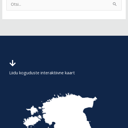
S
e
a
r
c
h
f
o
r
Liidu koguduste interaktiivne kaart
: