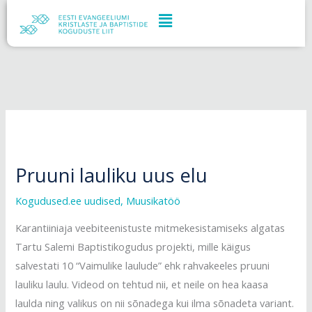
Skip
to
content
Pruuni lauliku uus elu
Kogudused.ee uudised
,
Muusikatöö
Karantiiniaja veebiteenistuste mitmekesistamiseks algatas
Tartu Salemi Baptistikogudus projekti, mille käigus
salvestati 10 “Vaimulike laulude” ehk rahvakeeles pruuni
lauliku laulu. Videod on tehtud nii, et neile on hea kaasa
laulda ning valikus on nii sõnadega kui ilma sõnadeta variant.