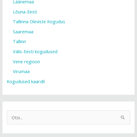
Läänemaa
Lõuna-Eesti
Tallinna Oleviste Kogudus
Saaremaa
Tallinn
Välis-Eesti kogudused
Vene regioon
Virumaa
Kogudused kaardil
S
e
a