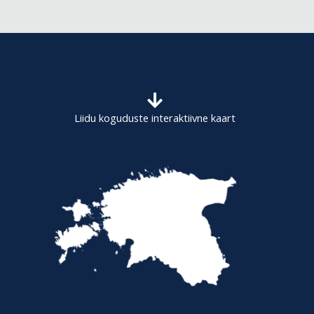
r
c
h
f
o
Liidu koguduste interaktiivne kaart
r
: