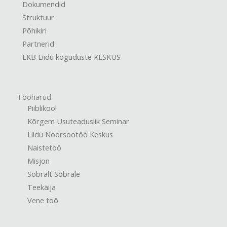
Dokumendid
Struktuur
Põhikiri
Partnerid
EKB Liidu koguduste KESKUS
Tööharud
Piiblikool
Kõrgem Usuteaduslik Seminar
Liidu Noorsootöö Keskus
Naistetöö
Misjon
Sõbralt Sõbrale
Teekäija
Vene töö