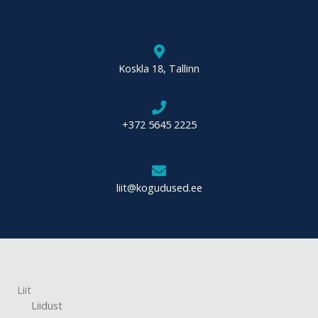
Koskla 18, Tallinn
+372 5645 2225
liit@kogudused.ee
Liit
Liidust