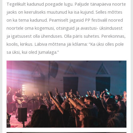
Tegelikult kadunud poegade lugu. Paljude tänapäeva noorte
jaoks on keeruliseks muutunud ka isa kujund. Selles mõttes
on ka tema kadunud. Peamiselt jagasid PP festivalil noored
noortele oma kogemusi, otsinguid ja avastusi- üksindusest
ja igatsusest olla ühenduses. Olla päris suhetes. Perekonnas,
koolis, kirikus. Läbiva mõttena jäi kõlama: “Ka üksi olles pole
sa üksi, kui oled Jumalaga.”