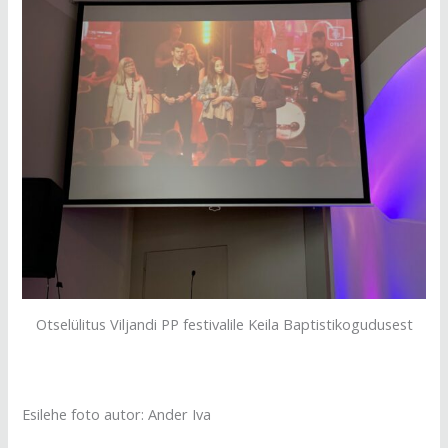
Otselülitus Viljandi PP festivalile Keila Baptistikogudusest
Esilehe foto autor: Ander Iva