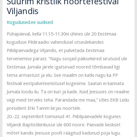
Suurim kristlik noortefestival
Viljandis
Kogudused.ee uudised
Pühapäeval, kella 11.15-11.30ni ühines üle 20 Eestimaa
koguduse Pildiraadio vahendusel otseülekandes
Piiblipäevadega Viljandis, et palvetada Eestimaa
tervenemise pärast.
“Nagu soojad päiksekiired sirutusid üle
Eestimaa. Jumala järele igatsevad noored tõmbavad ligi
tema armastust ja elu. See maailm on katki nagu ka PP
festivali eestpalveteenistusel kogesime. Saatan ei kannata
Jumala loodu ilu. Ta on kuri ja kade. Kuid Jeesuses on reaalne
vägi meid terveks teha. Parandada me maa,” ütles EKB Liidu
president Erki Tamm kirjas noortele.
20.-22. septembril toimunud 41. Piiblipäevadele kogunes
Viljandi Baptistikirikusse üle 600 noore. Päevade keskset
mõtet kandis Jeesuse poolt räägitud kadunud poja lugu.