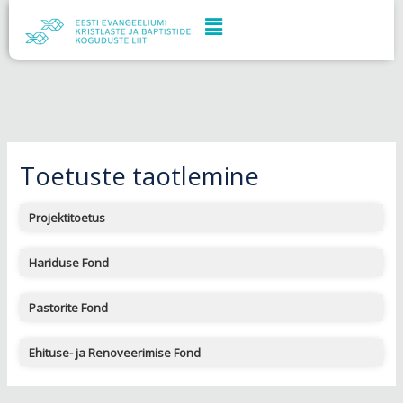
Skip
to
content
Toetuste taotlemine
Projektitoetus
Hariduse Fond
Pastorite Fond
Ehituse- ja Renoveerimise Fond