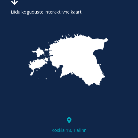
o
r
Liidu koguduste interaktiivne kaart
:
Vajaduspõhise eritoetuse kord
seminar@kus.tartu.ee
Sõidukulu hüvitamise kord
Koskla 18, Tallinn