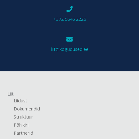
+372 5645 2225
liit@kogudused.ee
Liit
Liidust
Dokumendid
Struktuur
Põhikiri
Partnerid