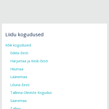
seminar@kus.tartu.ee
Liidu kogudused
peasekretar@kogudused.ee
Kõik kogudused
Teie nimi (nõutav)
Edela-Eesti
Teie nimi (nõutav)
Harjumaa ja Kesk-Eesti
Teie e-mail (nõutav)
Hiiumaa
Teie e-mail (nõutav)
Läänemaa
Lõuna-Eesti
Kogudus (nõutav)
Tallinna Oleviste Kogudus
Kogudus (nõutav)
Saaremaa
Tallinn