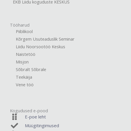
EKB Liidu koguduste KESKUS
Tööharud
Piiblikool
Kõrgem Usuteaduslik Seminar
Liidu Noorsootöö Keskus
Naistetöö
Misjon
Sõbralt Sõbrale
Teekäija
Vene töö
Kogudused e-pood
E-poe leht
Müügitingimused