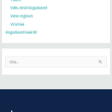
Taotletav summa
Välis-Eesti kogudused
Taotletav summa
ardo.ojasalu@img.ee
Vene regioon
Virumaa
Lisainfo
Lisainfo
Kogudused kaardil
S
e
a
r
c
h
f