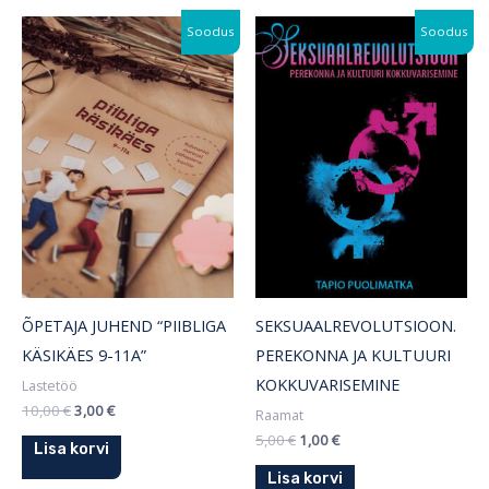
Algne
Praegune
Algne
Praegune
Soodus
Soodus
hind
hind
hind
hind
oli:
on:
oli:
on:
10,00 €.
3,00 €.
5,00 €.
1,00 €.
ÕPETAJA JUHEND “PIIBLIGA
SEKSUAALREVOLUTSIOON.
KÄSIKÄES 9-11A”
PEREKONNA JA KULTUURI
KOKKUVARISEMINE
Lastetöö
10,00
€
3,00
€
Raamat
5,00
€
1,00
€
Lisa korvi
Lisa korvi