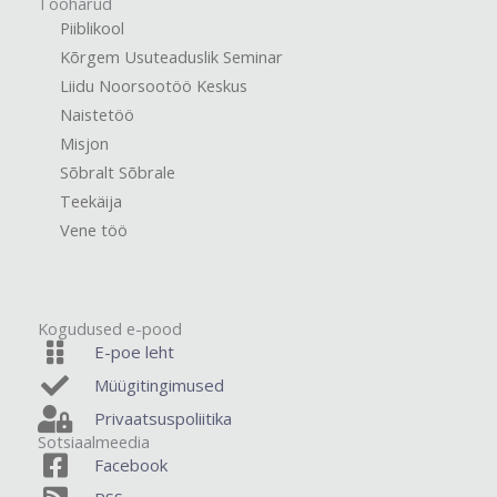
Tööharud
Piiblikool
Kõrgem Usuteaduslik Seminar
Liidu Noorsootöö Keskus
Naistetöö
Misjon
Sõbralt Sõbrale
Teekäija
Vene töö
Kogudused e-pood
E-poe leht
Müügitingimused
Privaatsuspoliitika
Sotsiaalmeedia
Facebook