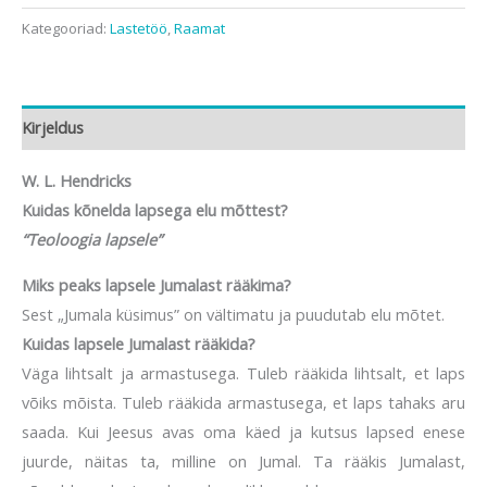
Kategooriad:
Lastetöö
,
Raamat
Kirjeldus
W. L. Hendricks
Kuidas kõnelda lapsega elu mõttest?
“Teoloogia lapsele”
Miks peaks lapsele Jumalast rääkima?
Sest „Jumala küsimus” on vältimatu ja puudutab elu mõtet.
Kuidas lapsele Jumalast rääkida?
Väga lihtsalt ja armastusega. Tuleb rääkida lihtsalt, et laps
võiks mõista. Tuleb rääkida armastusega, et laps tahaks aru
saada. Kui Jeesus avas oma käed ja kutsus lapsed enese
juurde, näitas ta, milline on Jumal. Ta rääkis Jumalast,