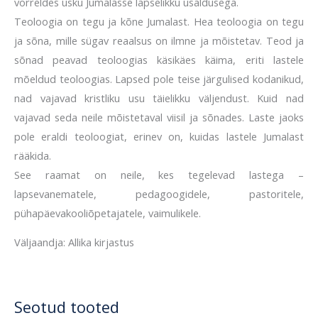
võrreldes usku Jumalasse lapselikku usaldusega.
Teoloogia on tegu ja kõne Jumalast. Hea teoloogia on tegu
ja sõna, mille sügav reaalsus on ilmne ja mõistetav. Teod ja
sõnad peavad teoloogias käsikäes käima, eriti lastele
mõeldud teoloogias. Lapsed pole teise järgulised kodanikud,
nad vajavad kristliku usu täielikku väljendust. Kuid nad
vajavad seda neile mõistetaval viisil ja sõnades. Laste jaoks
pole eraldi teoloogiat, erinev on, kuidas lastele Jumalast
rääkida.
See raamat on neile, kes tegelevad lastega –
lapsevanematele, pedagoogidele, pastoritele,
pühapäevakooliõpetajatele, vaimulikele.
Väljaandja: Allika kirjastus
Seotud tooted