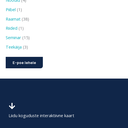
Noodid
4
Piibel
1
Raamat
38
Riided
1
Seminar
15
Teekäija
3
E-poe lehele
Liidu koguduste interaktiivne kaart