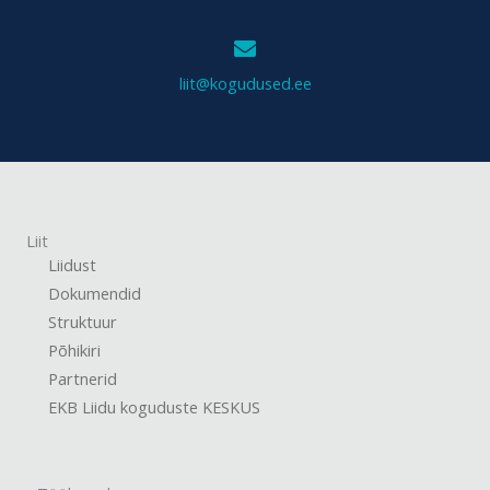
liit@kogudused.ee
Liit
Liidust
Dokumendid
Struktuur
Põhikiri
Partnerid
EKB Liidu koguduste KESKUS