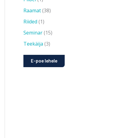
Raamat
38
Riided
1
Seminar
15
Teekäija
3
E-poe lehele