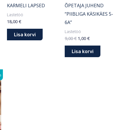
KARMELI LAPSED
ÕPETAJA JUHEND
“PIIBLIGA KÄSIKÄES 5-
Lastetöö
18,00
€
6A”
Lastetöö
Lisa korvi
9,00
€
1,00
€
Lisa korvi
s