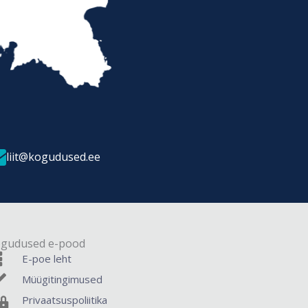
liit@kogudused.ee
gudused e-pood
E-poe leht
Müügitingimused
Privaatsuspoliitika