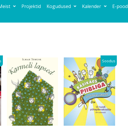
Meist
Projektid
Kogudused
Kalender
E-pood
Algne
Praegune
s
Soodus
hind
hind
oli:
on:
9,00 €.
1,00 €.