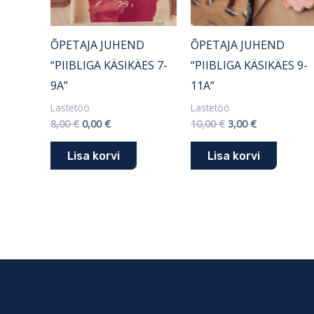
ÕPETAJA JUHEND
ÕPETAJA JUHEND
“PIIBLIGA KÄSIKÄES 7-
“PIIBLIGA KÄSIKÄES 9-
9A”
11A”
Lastetöö
Lastetöö
8,00
€
0,00
€
10,00
€
3,00
€
Lisa korvi
Lisa korvi