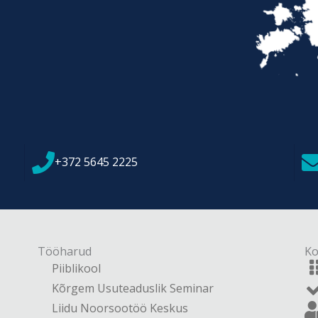
+372 5645 2225
Tööharud
Ko
Piiblikool
Kõrgem Usuteaduslik Seminar
Liidu Noorsootöö Keskus