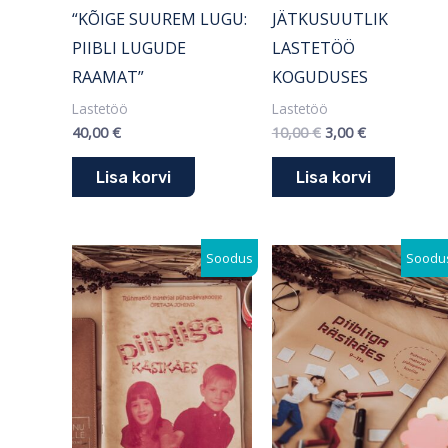
“KÕIGE SUUREM LUGU:
JÄTKUSUUTLIK
PIIBLI LUGUDE
LASTETÖÖ
RAAMAT”
KOGUDUSES
Lastetöö
Lastetöö
40,00
€
10,00
€
3,00
€
Lisa korvi
Lisa korvi
Algne
Praegune
Algne
Praegune
Soodus
Soodu
hind
hind
hind
hind
oli:
on:
oli:
on:
8,00 €.
0,00 €.
10,00 €.
3,00 €.