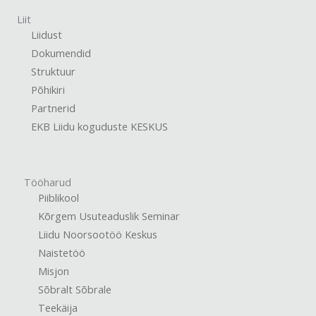
Liit
Liidust
Dokumendid
Struktuur
Põhikiri
Partnerid
EKB Liidu koguduste KESKUS
Tööharud
Piiblikool
Kõrgem Usuteaduslik Seminar
Liidu Noorsootöö Keskus
Naistetöö
Misjon
Sõbralt Sõbrale
Teekäija