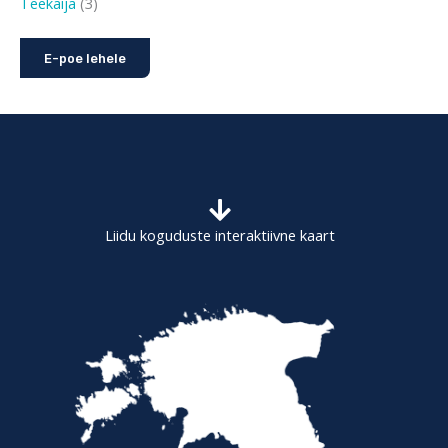
Teekäija
3
E-poe lehele
Liidu koguduste interaktiivne kaart