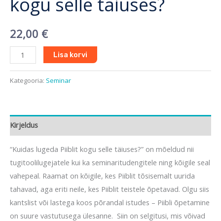
kogu selle täiuses?
22,00
€
Lisa korvi
Kategooria:
Seminar
Kirjeldus
“Kuidas lugeda Piiblit kogu selle täiuses?” on mõeldud nii
tugitoolilugejatele kui ka seminaritudengitele ning kõigile seal
vahepeal. Raamat on kõigile, kes Piiblit tõsisemalt uurida
tahavad, aga eriti neile, kes Piiblit teistele õpetavad. Olgu siis
kantslist või lastega koos põrandal istudes – Piibli õpetamine
on suure vastutusega ülesanne. Siin on selgitusi, mis võivad