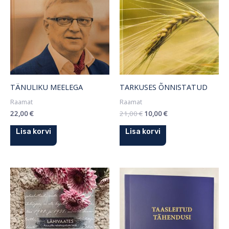
TÄNULIKU MEELEGA
TARKUSES ÕNNISTATUD
Raamat
Raamat
22,00
€
21,00
€
10,00
€
Lisa korvi
Lisa korvi