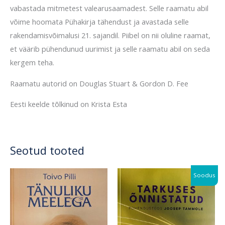
vabastada mitmetest valearusaamadest. Selle raamatu abil
võime hoomata Pühakirja tähendust ja avastada selle
rakendamisvõimalusi 21. sajandil
.
Piibel on nii oluline raamat,
et väärib pühendunud uurimist
ja selle raamatu abil on seda
kergem teha
.
Raamatu autorid on Douglas Stuart & Gordon D. Fee
Eesti keelde tõlkinud on Krista Esta
Seotud tooted
Algne
Praegune
Soodus
hind
hind
oli:
on:
21,00 €.
10,00 €.