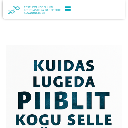
Skip
to
content
Kuidas
lugeda
Piiblit
kogu
selle
täiuses?
kogus