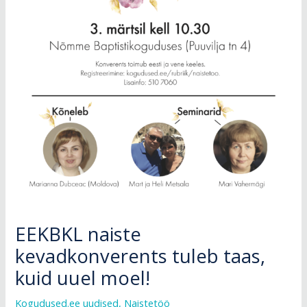
EEKBKL naiste
kevadkonverents tuleb taas,
kuid uuel moel!
Kogudused.ee uudised
,
Naistetöö