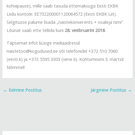
kohvipause), mille saab tasuda ettemaksuga Eesti EKBK
Liidu kontole: EE732200001120064572 (Eesti EKBK Liit).
Selgitusse palume lisada „naistekonverents + osaleja nimi“.
Lõunat saab ette tellida kuni
28. veebruarini 2018
.
Täpsemat infot küsige meiliaadressil
naistetoo@kogudused.ee või telefonidel +372 510 7060
(eesti k) ja +372 5595 3303 (vene k). Kohtumiseni 3. märtsil
Nõmmel!
←
Eelmine Postitus
Järgmine Postitus
→