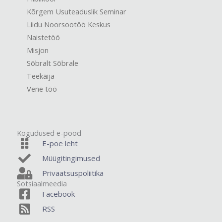
Kõrgem Usuteaduslik Seminar
Liidu Noorsootöö Keskus
Naistetöö
Misjon
Sõbralt Sõbrale
Teekäija
Vene töö
Kogudused e-pood
E-poe leht
Müügitingimused
Privaatsuspoliitika
Sotsiaalmeedia
Facebook
RSS