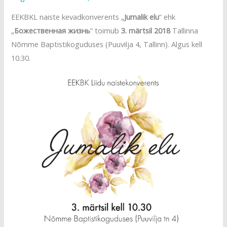
EEKBKL naiste kevadkonverents „
Jumalik elu
“ ehk
„
Божественная жизнь
“ toimub
3. märtsil 2018
Tallinna
Nõmme Baptistikoguduses (Puuvilja 4, Tallinn). Algus kell
10.30.