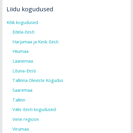
Liidu kogudused
Kõik kogudused
Edela-Eesti
Harjumaa ja Kesk-Eesti
Hiiumaa
Läänemaa
Lõuna-Eesti
Tallinna Oleviste Kogudus
Saaremaa
Tallinn
Välis-Eesti kogudused
Vene regioon
Virumaa