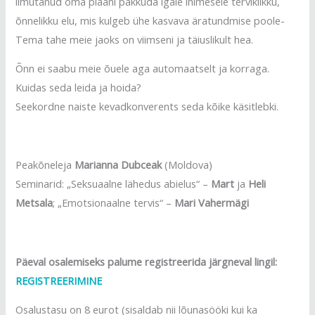
ilmutanud oma plaani pakkuda igale inimesele terviklikku,
õnnelikku elu, mis kulgeb ühe kasvava äratundmise poole-
Tema tahe meie jaoks on viimseni ja täiuslikult hea.
Õnn ei saabu meie õuele aga automaatselt ja korraga.
Kuidas seda leida ja hoida?
Seekordne naiste kevadkonverents seda kõike käsitlebki.
Peakõneleja
Marianna Dubceak
(Moldova)
Seminarid: „Seksuaalne lähedus abielus“ –
Mart
ja
Heli
Metsala
; „Emotsionaalne tervis“ –
Mari Vahermägi
Päeval osalemiseks palume registreerida järgneval lingil:
REGISTREERIMINE
Osalustasu on 8 eurot (sisaldab nii lõunasööki kui ka