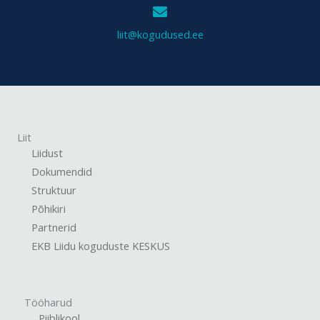
liit@kogudused.ee
Liit
Liidust
Dokumendid
Struktuur
Põhikiri
Partnerid
EKB Liidu koguduste KESKUS
Tööharud
Piiblikool