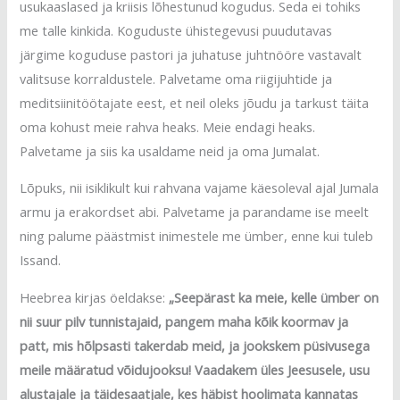
usukaaslased ja kriisis lõhestunud kogudus. Seda ei tohiks
me talle kinkida. Koguduste ühistegevusi puudutavas
järgime koguduse pastori ja juhatuse juhtnööre vastavalt
valitsuse korraldustele. Palvetame oma riigijuhtide ja
meditsiinitöötajate eest, et neil oleks jõudu ja tarkust täita
oma kohust meie rahva heaks. Meie endagi heaks.
Palvetame ja siis ka usaldame neid ja oma Jumalat.
Lõpuks, nii isiklikult kui rahvana vajame käesoleval ajal Jumala
armu ja erakordset abi. Palvetame ja parandame ise meelt
ning palume päästmist inimestele me ümber, enne kui tuleb
Issand.
Heebrea kirjas öeldakse:
„Seepärast ka meie, kelle ümber on
nii suur pilv tunnistajaid, pangem maha kõik koormav ja
patt, mis hõlpsasti takerdab meid, ja jookskem püsivusega
meile määratud võidujooksu! Vaadakem üles Jeesusele, usu
alustajale ja täidesaatjale, kes häbist hoolimata kannatas