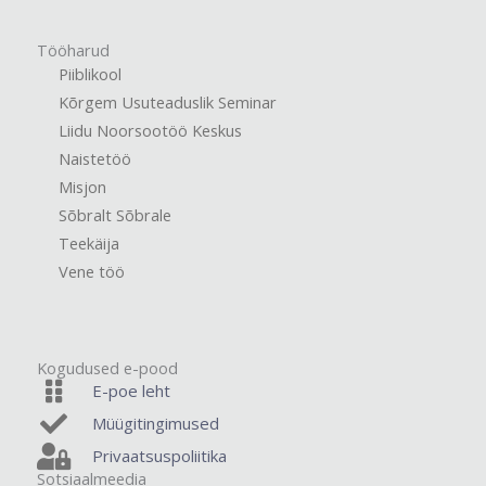
Tööharud
Piiblikool
Kõrgem Usuteaduslik Seminar
Liidu Noorsootöö Keskus
Naistetöö
Misjon
Sõbralt Sõbrale
Teekäija
Vene töö
Kogudused e-pood
E-poe leht
Müügitingimused
Privaatsuspoliitika
Sotsiaalmeedia