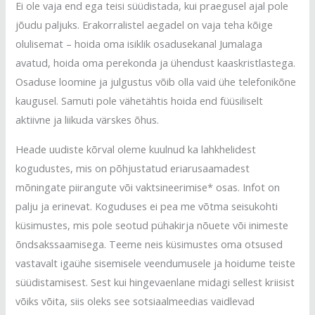
Ei ole vaja end ega teisi süüdistada, kui praegusel ajal pole
jõudu paljuks. Erakorralistel aegadel on vaja teha kõige
olulisemat – hoida oma isiklik osadusekanal Jumalaga
avatud, hoida oma perekonda ja ühendust kaaskristlastega.
Osaduse loomine ja julgustus võib olla vaid ühe telefonikõne
kaugusel. Samuti pole vähetähtis hoida end füüsiliselt
aktiivne ja liikuda värskes õhus.
Heade uudiste kõrval oleme kuulnud ka lahkhelidest
kogudustes, mis on põhjustatud eriarusaamadest
mõningate piirangute või vaktsineerimise* osas. Infot on
palju ja erinevat. Koguduses ei pea me võtma seisukohti
küsimustes, mis pole seotud pühakirja nõuete või inimeste
õndsakssaamisega. Teeme neis küsimustes oma otsused
vastavalt igaühe sisemisele veendumusele ja hoidume teiste
süüdistamisest. Sest kui hingevaenlane midagi sellest kriisist
võiks võita, siis oleks see sotsiaalmeedias vaidlevad