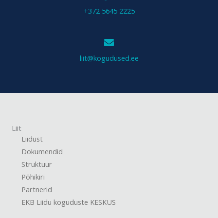
+372 5645 2225
liit@kogudused.ee
Liit
Liidust
Dokumendid
Struktuur
Põhikiri
Partnerid
EKB Liidu koguduste KESKUS