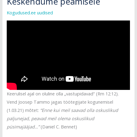
Keskendume peamisele
Kogudused.ee uudised
Keerulisel ajal on oluline olla „vastupidavad“ (Rm 12:12).
Vend Joosep Tammo jagas töötegijate kogunemisel
(1.03.21) mõtet:
“Enne kui meil saavad olla oskuslikud
paljunejad, peavad meil olema oskuslikud
püsimajääjad…”
(Daniel C. Bennet)