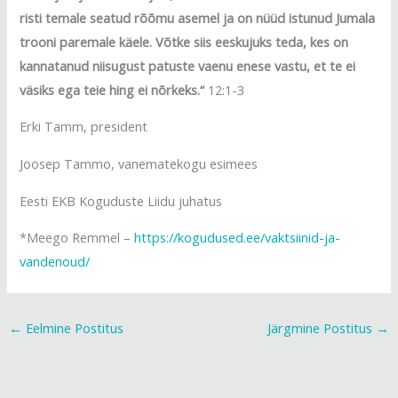
risti temale seatud rõõmu asemel ja on nüüd istunud Jumala
trooni paremale käele. Võtke siis eeskujuks teda, kes on
kannatanud niisugust patuste vaenu enese vastu, et te ei
väsiks ega teie hing ei nõrkeks.“
12:1-3
Erki Tamm, president
Joosep Tammo, vanematekogu esimees
Eesti EKB Koguduste Liidu juhatus
*Meego Remmel –
https://kogudused.ee/vaktsiinid-ja-
vandenoud/
←
Eelmine Postitus
Järgmine Postitus
→