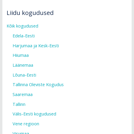
Liidu kogudused
Kõik kogudused
Edela-Eesti
Harjumaa ja Kesk-Eesti
Hiiumaa
Läänemaa
Lõuna-Eesti
Tallinna Oleviste Kogudus
Saaremaa
Tallinn
Välis-Eesti kogudused
Vene regioon
Virumaa