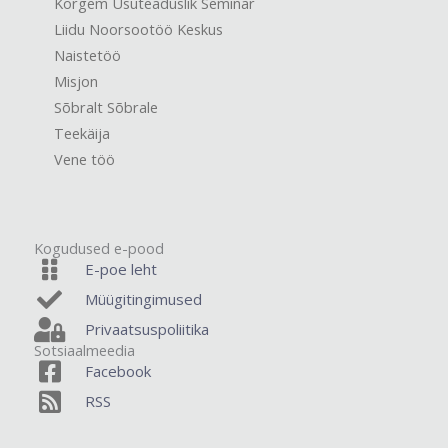
Kõrgem Usuteaduslik Seminar
Liidu Noorsootöö Keskus
Naistetöö
Misjon
Sõbralt Sõbrale
Teekäija
Vene töö
Kogudused e-pood
E-poe leht
Müügitingimused
Privaatsuspoliitika
Sotsiaalmeedia
Facebook
RSS