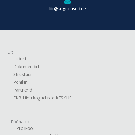
liit@kogudused.ee
Liit
Liidust
Dokumendid
Struktuur
Põhikiri
Partnerid
EKB Liidu koguduste KESKUS
Tööharud
Piiblikool