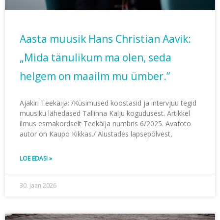
Aasta muusik Hans Christian Aavik:
„Mida tänulikum ma olen, seda
helgem on maailm mu ümber.”
Ajakiri Teekäija: /Küsimused koostasid ja intervjuu tegid
muusiku lähedased Tallinna Kalju kogudusest. Artikkel
ilmus esmakordselt Teekäija numbris 6/2025. Avafoto
autor on Kaupo Kikkas./ Alustades lapsepõlvest,
LOE EDASI »
30. jaan 2026