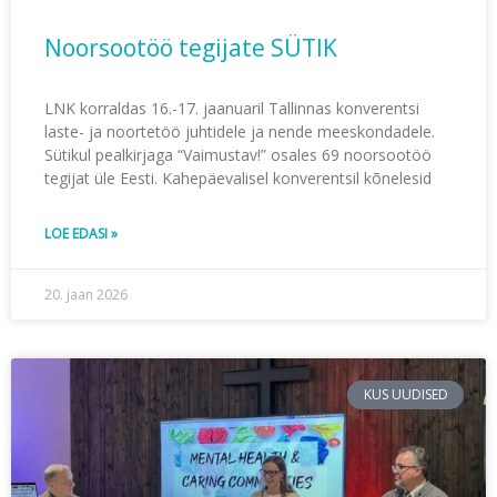
Noorsootöö tegijate SÜTIK
LNK korraldas 16.-17. jaanuaril Tallinnas konverentsi
laste- ja noortetöö juhtidele ja nende meeskondadele.
Sütikul pealkirjaga “Vaimustav!” osales 69 noorsootöö
tegijat üle Eesti. Kahepäevalisel konverentsil kõnelesid
LOE EDASI »
20. jaan 2026
KUS UUDISED