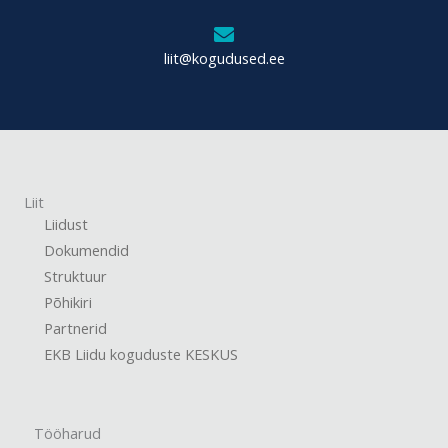
liit@kogudused.ee
Liit
Liidust
Dokumendid
Struktuur
Põhikiri
Partnerid
EKB Liidu koguduste KESKUS
Tööharud