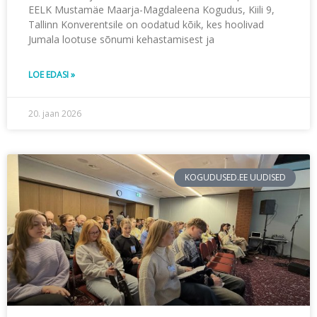
EELK Mustamäe Maarja-Magdaleena Kogudus, Kiili 9,
Tallinn Konverentsile on oodatud kõik, kes hoolivad
Jumala lootuse sõnumi kehastamisest ja
LOE EDASI »
20. jaan 2026
KOGUDUSED.EE UUDISED