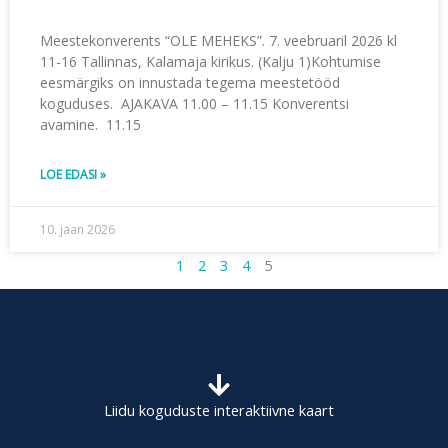
Meestekonverents “OLE MEHEKS”. 7. veebruaril 2026 kl
11-16 Tallinnas, Kalamaja kirikus. (Kalju 1)Kohtumise
eesmärgiks on innustada tegema meestetööd
koguduses. AJAKAVA 11.00 – 11.15 Konverentsi
avamine. 11.15
LOE EDASI »
10. jaan 2026
1
2
3
4
5
Liidu koguduste interaktiivne kaart