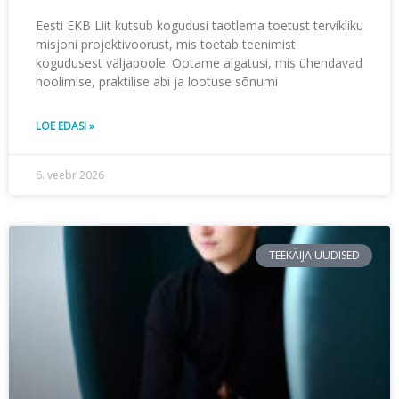
Eesti EKB Liit kutsub kogudusi taotlema toetust tervikliku
misjoni projektivoorust, mis toetab teenimist
kogudusest väljapoole. Ootame algatusi, mis ühendavad
hoolimise, praktilise abi ja lootuse sõnumi
LOE EDASI »
6. veebr 2026
TEEKÄIJA UUDISED