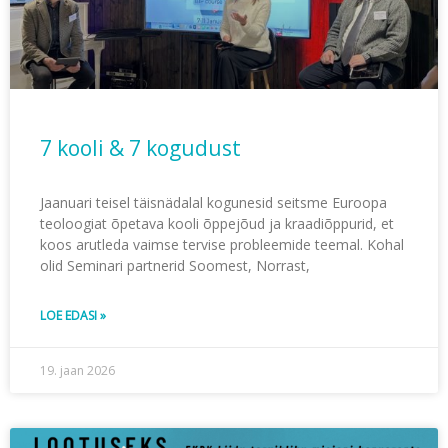
7 kooli & 7 kogudust
Jaanuari teisel täisnädalal kogunesid seitsme Euroopa
teoloogiat õpetava kooli õppejõud ja kraadiõppurid, et
koos arutleda vaimse tervise probleemide teemal. Kohal
olid Seminari partnerid Soomest, Norrast,
LOE EDASI »
19. jaan 2026