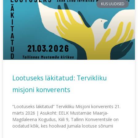
KUS UUDISED
Lootuseks läkitatud: Tervikliku
misjoni konverents
“Lootuseks läkitatud” Tervikliku Misjoni konverents 21.
märts 2026 | Asukoht: EELK Mustamäe Maarja-
Magdaleena Kogudus, Kiili 9, Tallinn Konverentsile on
oodatud kõik, kes hoolivad Jumala lootuse sõnumi